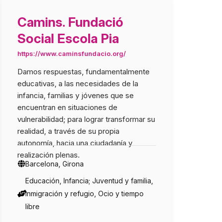
Camins. Fundació
Social Escola Pia
https://www.caminsfundacio.org/
imera persona el
os derechos de las
Damos respuestas, fundamentalmente
iscapacidad física y/u
educativas, a las necesidades de la
articipar en la sociedad
infancia, familias y jóvenes que se
 oportunidades.
encuentran en situaciones de
ector asociativo de la
vulnerabilidad; para lograr transformar su
sica y/u orgánica para dar
realidad, a través de su propia
s necesidades y
autonomía, hacia una ciudadanía y
e las personas que
realización plenas.
.
Barcelona, Girona
Educación, Infancia; Juventud y familia,
Inmigración y refugio, Ocio y tiempo
libre