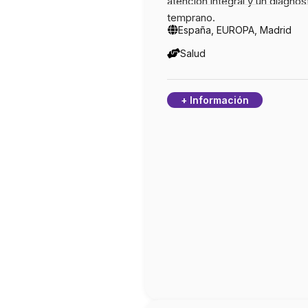
atención integral y un diagnós
temprano.
España, EUROPA, Madrid
Salud
+ Información