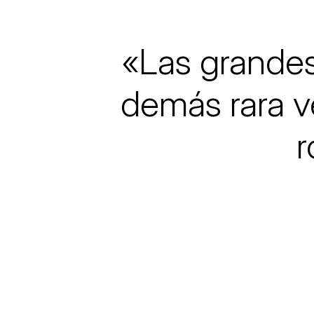
Els comptes c
Memòria d'act
Proposta edu
«Las grandes
demás rara v
r