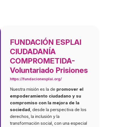
FUNDACIÓN ESPLAI
CIUDADANÍA
COMPROMETIDA-
Voluntariado Prisiones
 eso nuestras actividades se basan
Estos valores se están poni
a importancia de actuar bajo los
práctica en los proyectos.
https://fundacionesplai.org/
cipios imperativos de la ecología y la
fomentando la educación y 
Nuestra misión es la de
promover el
Consulta los requis
enibilidad. Cada acto influye. Esto
medioambiental de las pers
empoderamiento ciudadano y su
Andalucía_Ficha req
uye reciclar los productos que se
migrantes en los espacios d
compromiso con la mejora de la
echan, evitar el desperdicio
diseñando los mismos para i
sociedad
, desde la perspectiva de los
mentario y promover el consumo de
inicitaitvas de huerto urbano,
derechos, la inclusión y la
ximidad, siendo conscientes del
consumo responsable del a
transformación social, con una especial
gen y del coste medioambiental de
gestión sostenible de las n