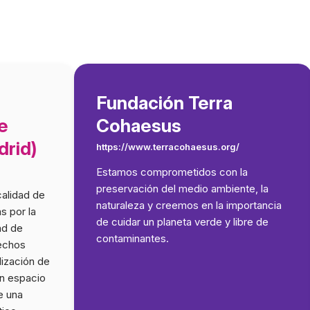
Fundación Terra
e
Cohaesus
rid)
https://www.terracohaesus.org/
Estamos comprometidos con la
Por
preservación del medio ambiente, la
en l
calidad de
naturaleza y creemos en la importancia
prin
s por la
de cuidar un planeta verde y libre de
sost
ad de
contaminantes.
incl
echos
desh
ilización de
ali
un espacio
pro
e una
ori