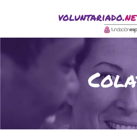
ACTIVITATS D'ESTIU
CASES DE COLÒNIES
A
CONEIX FUNDESPLAI
La Fundació
L'equip
Missió i valo