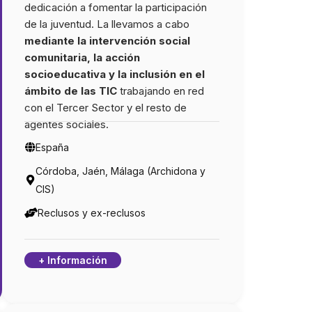
dedicación a fomentar la participación
 productos que se adquieren.
alimentarias. También se tie
de la juventud. La llevamos a cabo
cuenta en la reconstrucción 
mediante
la intervención social
a cabo de los espacios, util
comunitaria, la acción
materiales naturales y de co
socioeducativa
y la inclusión en el
de proximidad, un consumo 
ámbito de las TIC
trabajando en red
agua sostenible y evitando u
con el Tercer Sector y el resto de
impacto medioambiental, r
agentes sociales.
espacios verdes y libres de
contaminantes.
España
Córdoba, Jaén, Málaga (Archidona y
CIS)
Reclusos y ex-reclusos
+ Información