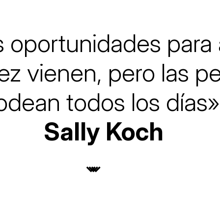
lars
Fundesplai als mitjans
ivitats
Xarxes socials
cativa
 oportunidades para 
ez vienen, pero las 
odean todos los días»
Sally Koch