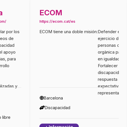
a
ECOM
com/
https://ecom.cat/es
lar por los
ECOM tiene una doble misión:
Defender en pr
seos de
ejercicio de l
apacidad
personas con d
 el apoyo
orgànica para p
ias, para
en igualdad de
rollo
Fortalecer el s
discapacidad fí
respuesta a la
alizadas y
expectativas d
representamos
Barcelona
Discapacidad
 libre
+ Información