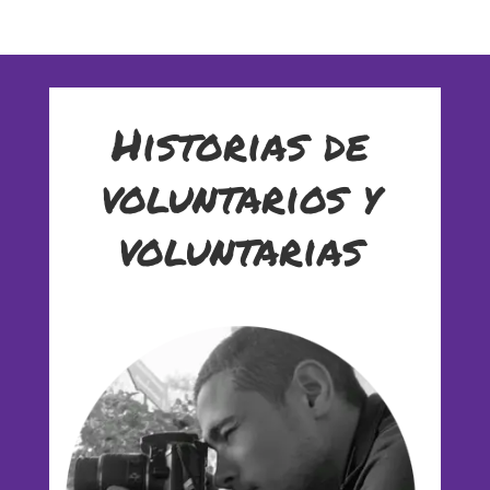
Fundesplai als mitjans
Xarxes socials
COL·LABORA
Historias de
voluntarios y
Fes voluntariat
voluntarias
Fes un donatiu
Treballa amb nosaltres