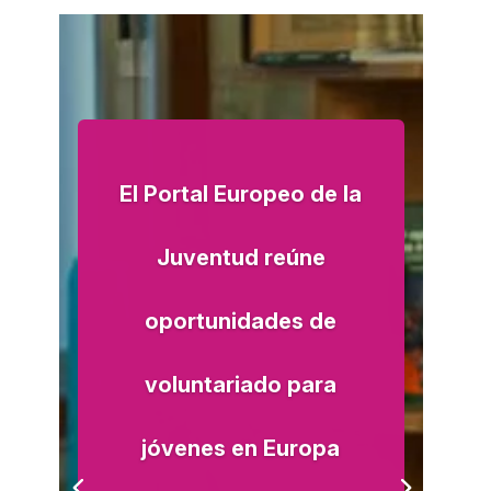
ACCIÓ SOCIAL I JOVES
ESPLAIS
SUPORT TERCER SECTOR
El Portal Europeo de la
Juventud reúne
oportunidades de
voluntariado para
CONEIX FUNDESPLAI
jóvenes en Europa