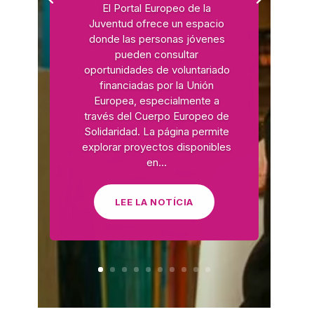
El Portal Europeo de la
La Fundació
Juventud ofrece un espacio
L'equip
donde las personas jóvenes
pueden consultar
Missió i valors
oportunidades de voluntariado
financiadas por la Unión
Els comptes clars
Europea, especialmente a
través del Cuerpo Europeo de
Memòria d'activitats
Solidaridad. La página permite
Proposta educativa
explorar proyectos disponibles
en…
ACTUALITAT
LEE LA NOTÍCIA
Notícies
Butlletins
Diari de la Fundació