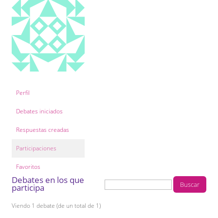
COL·LABORA
Fes voluntariat
Fes un donatiu
Treballa amb nosaltres
Perfil
Debates iniciados
Respuestas creadas
Participaciones
Favoritos
Debates en los que
participa
Viendo 1 debate (de un total de 1)
D
U
E
Ú