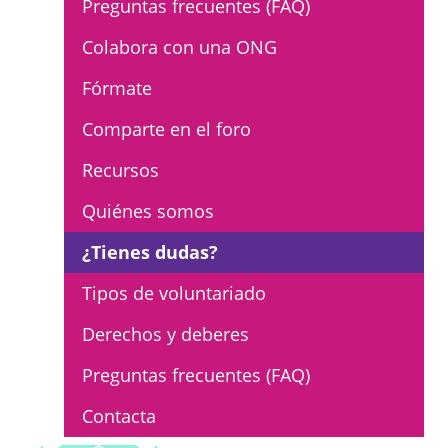
Preguntas frecuentes (FAQ)
L'equip
Colabora con una ONG
Missió i valors
Fórmate
Els comptes clars
Comparte en el foro
Memòria d'activitats
Recursos
Proposta educativa
Quiénes somos
ACTUALITAT
¿Tienes dudas?
Notícies
Tipos de voluntariado
Butlletins
Derechos y deberes
Diari de la Fundació
Preguntas frecuentes (FAQ)
Fundesplai als mitjans
Contacta
Xarxes socials