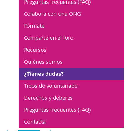
Preguntas frecuentes (FAQ)
L'equip
Colabora con una ONG
Missió i valors
Fórmate
Els comptes clars
Comparte en el foro
Memòria d'activitats
Recursos
Proposta educativa
Quiénes somos
ACTUALITAT
¿Tienes dudas?
Notícies
Tipos de voluntariado
Butlletins
Derechos y deberes
Diari de la Fundació
Preguntas frecuentes (FAQ)
Fundesplai als mitjans
Contacta
Xarxes socials