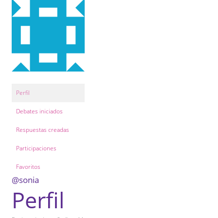
COL·LABORA
Fes voluntariat
Fes un donatiu
Treballa amb nosaltres
Perfil
Debates iniciados
Respuestas creadas
Participaciones
Favoritos
@sonia
Perfil