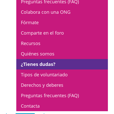
Preguntas frecuentes (FAQ)
L'equip
Colabora con una ONG
Missió i valors
Fórmate
Els comptes clars
Comparte en el foro
Memòria d'activitats
Recursos
Proposta educativa
Quiénes somos
ACTUALITAT
¿Tienes dudas?
Notícies
Tipos de voluntariado
Butlletins
Derechos y deberes
Diari de la Fundació
Preguntas frecuentes (FAQ)
Fundesplai als mitjans
Contacta
Xarxes socials