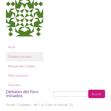
COL·LABORA
Fes voluntariat
Fes un donatiu
Treballa amb nosaltres
Perfil
Debates iniciados
Respuestas creadas
Participaciones
Favoritos
Debates del foro
iniciados
Viendo 12 debates - del 1 al 12 (de un total de 12)
D
U
E
Ú