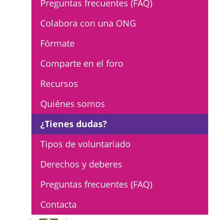
Preguntas frecuentes (FAQ)
L'equip
Colabora con una ONG
Missió i valors
Fórmate
Els comptes clars
Comparte en el foro
Memòria d'activitats
Recursos
Proposta educativa
Quiénes somos
ACTUALITAT
¿Tienes dudas?
Notícies
Tipos de voluntariado
Butlletins
Derechos y deberes
Diari de la Fundació
Preguntas frecuentes (FAQ)
Fundesplai als mitjans
Contacta
Xarxes socials