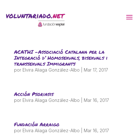
ACTIVITATS D'ESTIU
ACATHI -Associació Catalana per la
MÓN ESCOLAR
Integració d’ Homosexuals, bisexuals i
transsexuals Immigrants
por
Elvira Aliaga González-Albo
|
Mar 17, 2017
ALBERG CENTRE ESPLAI
Acción Psoriasis
FORMACIÓ
por
Elvira Aliaga González-Albo
|
Mar 16, 2017
CASES DE COLÒNIES
Fundación Arraigo
por
Elvira Aliaga González-Albo
|
Mar 16, 2017