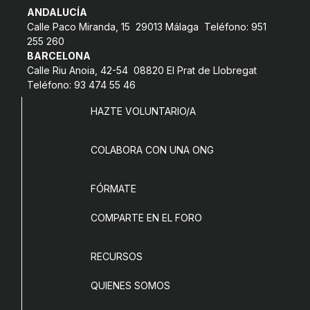
ANDALUCÍA
COL·LABORA
Calle Paco Miranda, 15 29013 Málaga Teléfono: 951
255 260
Fes voluntariat
BARCELONA
Calle Riu Anoia, 42-54 08820 El Prat de Llobregat
Fes un donatiu
Teléfono: 93 474 55 46
Treballa amb nosaltres
HAZTE VOLUNTARIO/A
COLABORA CON UNA ONG
FÓRMATE
COMPARTE EN EL FORO
RECURSOS
QUIENES SOMOS