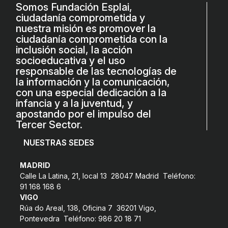
Somos Fundación Esplai,
L'equip
ciudadanía comprometida y
nuestra misión es promover la
Missió i valors
ciudadanía comprometida con la
Els comptes clars
inclusión social, la acción
socioeducativa y el uso
Memòria d'activitats
responsable de las tecnologías de
la información y la comunicación,
Proposta educativa
con una especial dedicación a la
infancia y a la juventud, y
apostando por el impulso del
ACTUALITAT
Tercer Sector.
Notícies
NUESTRAS SEDES
Butlletins
MADRID
Diari de la Fundació
Calle La Latina, 21, local 13 28047 Madrid Teléfono:
91 168 168 6
Fundesplai als mitjans
VIGO
Rúa do Areal, 138, Oficina 7 36201 Vigo,
Xarxes socials
Pontevedra Teléfono: 986 20 18 71