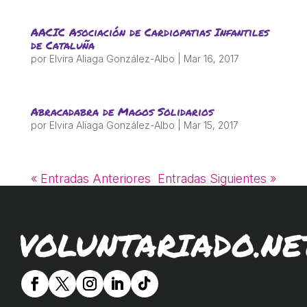
ACCIÓ SOCIAL I JOVES
AACIC Asociación de Cardiopatias Infantiles
de Cataluña
ESPLAIS
por
Elvira Aliaga González-Albo
|
Mar 16, 2017
SUPORT TERCER SECTOR
Abracadabra de Magos Solidarios
por
Elvira Aliaga González-Albo
|
Mar 15, 2017
« Entradas Anteriores
Entradas Siguientes »
VOLUNTARIADO.NE
CONEIX FUNDESPLAI
La Fundació