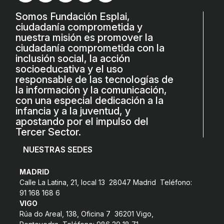
L'equip
Somos Fundación Esplai,
ciudadanía comprometida y
Missió i valors
nuestra misión es promover la
ciudadanía comprometida con la
Els comptes clars
inclusión social, la acción
Memòria d'activitats
socioeducativa y el uso
responsable de las tecnologías de
Proposta educativa
la información y la comunicación,
con una especial dedicación a la
infancia y a la juventud, y
ACTUALITAT
apostando por el impulso del
Tercer Sector.
Notícies
NUESTRAS SEDES
Butlletins
MADRID
Diari de la Fundació
Calle La Latina, 21, local 13 28047 Madrid Teléfono:
Fundesplai als mitjans
91 168 168 6
VIGO
Xarxes socials
Rúa do Areal, 138, Oficina 7 36201 Vigo,