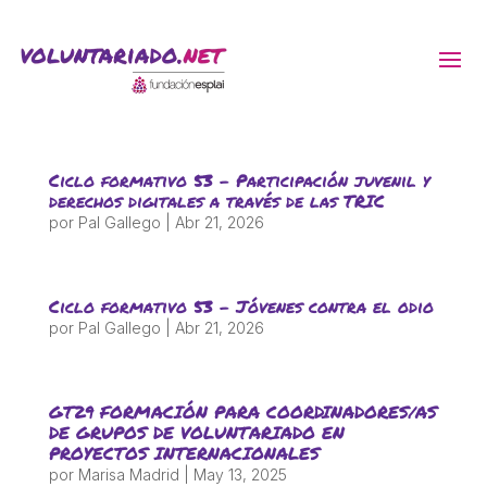
ACTIVITATS D'ESTIU
Ciclo formativo 53 – Participación juvenil y
MÓN ESCOLAR
derechos digitales a través de las TRIC
por
Pal Gallego
|
Abr 21, 2026
ALBERG CENTRE ESPLAI
Ciclo formativo 53 – Jóvenes contra el odio
por
Pal Gallego
|
Abr 21, 2026
FORMACIÓ
GT29 FORMACIÓN PARA COORDINADORES/AS
CASES DE COLÒNIES
DE GRUPOS DE VOLUNTARIADO EN
PROYECTOS INTERNACIONALES
por
Marisa Madrid
|
May 13, 2025