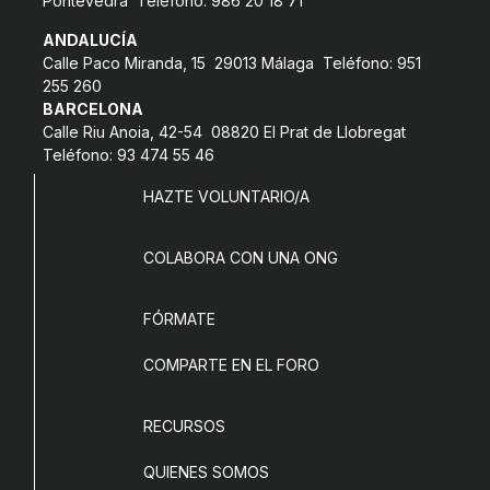
Pontevedra Teléfono: 986 20 18 71
COL·LABORA
ANDALUCÍA
Calle Paco Miranda, 15 29013 Málaga Teléfono: 951
Fes voluntariat
255 260
BARCELONA
Fes un donatiu
Calle Riu Anoia, 42-54 08820 El Prat de Llobregat
Teléfono: 93 474 55 46
Treballa amb nosaltres
HAZTE VOLUNTARIO/A
COLABORA CON UNA ONG
FÓRMATE
COMPARTE EN EL FORO
RECURSOS
QUIENES SOMOS