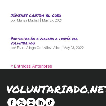
ACCIÓ SOCIAL I JOVES
JÓVENES CONTRA EL ODIO
ESPLAIS
por
Marisa Madrid
|
May 27, 2024
SUPORT TERCER SECTOR
Participación ciudadana a través del
voluntariado
por
Elvira Aliaga González-Albo
|
May 13, 2022
« Entradas Anteriores
VOLUNTARIADO.NE
CONEIX FUNDESPLAI
La Fundació