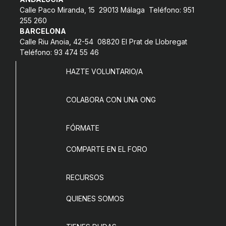
Calle Paco Miranda, 15 29013 Málaga Teléfono: 951
COL·LABORA
255 260
BARCELONA
Fes voluntariat
Calle Riu Anoia, 42-54 08820 El Prat de Llobregat
Teléfono: 93 474 55 46
Fes un donatiu
HAZTE VOLUNTARIO/A
Treballa amb nosaltres
COLABORA CON UNA ONG
FÓRMATE
COMPARTE EN EL FORO
RECURSOS
QUIENES SOMOS