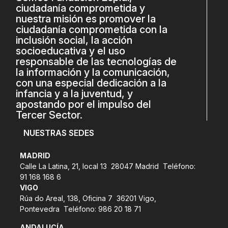
ciudadanía comprometida y
L'equip
nuestra misión es promover la
ciudadanía comprometida con la
Missió i valors
inclusión social, la acción
Els comptes clars
socioeducativa y el uso
responsable de las tecnologías de
Memòria d'activitats
la información y la comunicación,
con una especial dedicación a la
Proposta educativa
infancia y a la juventud, y
apostando por el impulso del
ACTUALITAT
Tercer Sector.
NUESTRAS SEDES
Notícies
MADRID
Butlletins
Calle La Latina, 21, local 13 28047 Madrid Teléfono:
Diari de la Fundació
91 168 168 6
VIGO
Fundesplai als mitjans
Rúa do Areal, 138, Oficina 7 36201 Vigo,
Pontevedra Teléfono: 986 20 18 71
Xarxes socials
ANDALUCÍA