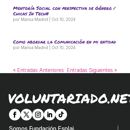
ACCIÓ SOCIAL I JOVES
Mentoría Social con perspectiva de Género /
Chicas In Tech#
por
Marisa Madrid
|
Oct 10, 2024
ESPLAIS
Como abordar la Comunicación en mi entidad
SUPORT TERCER SECTOR
por
Marisa Madrid
|
Oct 10, 2024
« Entradas Anteriores
Entradas Siguientes »
VOLUNTARIADO.NE
CONEIX FUNDESPLAI
La Fundació
Somos Fundación Esplai,