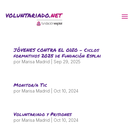
ACTIVITATS D'ESTIU
JÓVENES CONTRA EL ODIO – Ciclos
MÓN ESCOLAR
formativos 2025 de Fundación Esplai
por
Marisa Madrid
|
Sep 29, 2025
ALBERG CENTRE ESPLAI
Monitor/a Tic
por
Marisa Madrid
|
Oct 10, 2024
FORMACIÓ
Voluntariado y Prisiones
CASES DE COLÒNIES
por
Marisa Madrid
|
Oct 10, 2024