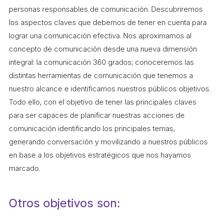
L'equip
personas responsables de comunicación. Descubriremos
los aspectos claves que debemos de tener en cuenta para
Missió i valors
lograr una comunicación efectiva. Nos aproximamos al
Els comptes clars
concepto de comunicación desde una nueva dimensión
integral: la comunicación 360 grados; conoceremos las
Memòria d'activitats
distintas herramientas de comunicación que tenemos a
Proposta educativa
nuestro alcance e identificamos nuestros públicos objetivos.
Todo ello, con el objetivo de tener las principales claves
ACTUALITAT
para ser capaces de planificar nuestras acciones de
comunicación identificando los principales temas,
Notícies
generando conversación y movilizando a nuestros públicos
Butlletins
en base a los objetivos estratégicos que nos hayamos
marcado.
Diari de la Fundació
Fundesplai als mitjans
Otros objetivos son:
Xarxes socials