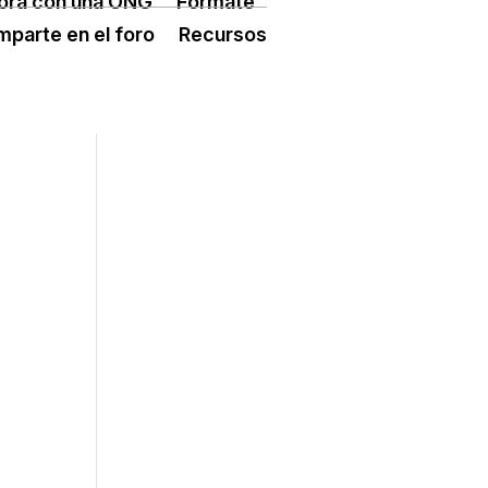
ora con una ONG
Fórmate
ÓN TERCER SECTOR
CONECTA IA
parte en el foro
Recursos
 ESPLAI
FORMACIÓ
SUPORT TERCER SECTOR
L·LABORA
Fes voluntariat
Fes un donatiu
Treballa amb nosaltres