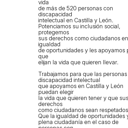
vida
Els comptes c
de más de 520 personas con
Memòria d'act
discapacidad
Proposta edu
intelectual en Castilla y León.
Potenciamos su inclusión social,
protegemos
sus derechos como ciudadanos e
igualdad
de oportunidades y les apoyamos 
que
elijan la vida que quieren llevar.
Trabajamos para que las personas
discapacidad intelectual
que apoyamos en Castilla y León
puedan elegir
la vida que quieren tener y que su
derechos
como ciudadanos sean respetados
Que la igualdad de oportunidades y
plena ciudadanía en el caso de
personas con