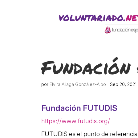
ACTIVITATS D'ESTIU
CASES DE COLÒNIES
A
Fundación
por
Elvira Aliaga González-Albo
|
Sep 20, 2021
Fundación FUTUDIS
CONEIX FUNDESPLAI
La Fundació
https://www.futudis.org/
L'equip
FUTUDIS es el punto de referencia
Missió i valo