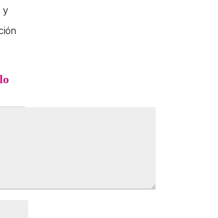
 y
ción
lo