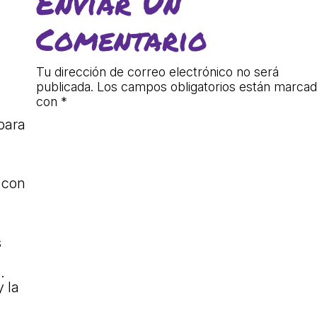
Enviar Un
lars
Fundesplai als mitjans
Comentario
ivitats
Xarxes socials
cativa
Tu dirección de correo electrónico no será
publicada.
Los campos obligatorios están marca
n
con
*
para
 con
s
.
 la