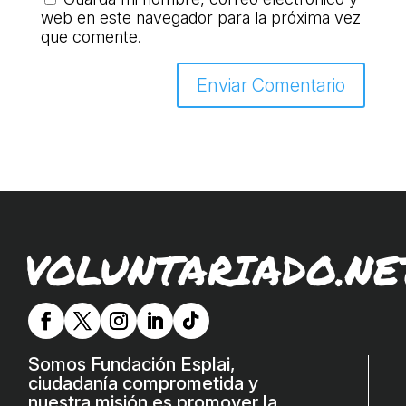
web en este navegador para la próxima vez
COL·LABORA
que comente.
Fes voluntariat
Fes un donatiu
Treballa amb nosaltres
VOLUNTARIADO.NE
Somos Fundación Esplai,
ciudadanía comprometida y
nuestra misión es promover la