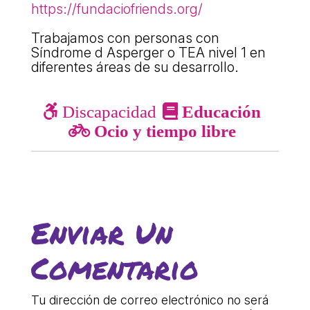
ACCIÓ SOCIAL I JOVES
https://fundaciofriends.org/
Trabajamos con personas con
Síndrome d Asperger o TEA nivel 1 en
ESPLAIS
diferentes áreas de su desarrollo.
SUPORT TERCER SECTOR
Discapacidad
Educación
Ocio y tiempo libre
Enviar Un
Comentario
CONEIX FUNDESPLAI
La Fundació
Tu dirección de correo electrónico no será