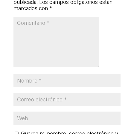
publicada.
Los campos obligatorios están
L'equip
marcados con
*
Missió i valors
Els comptes clars
Memòria d'activitats
Proposta educativa
ACTUALITAT
Notícies
Butlletins
Diari de la Fundació
Fundesplai als mitjans
Xarxes socials
Guarda mi nombre, correo electrónico y