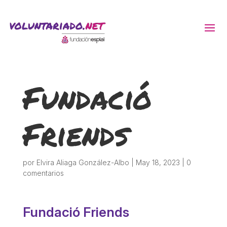
ACTIVITATS D'ESTIU
Fundació
MÓN ESCOLAR
Friends
ALBERG CENTRE ESPLAI
FORMACIÓ
por
Elvira Aliaga González-Albo
|
May 18, 2023
|
0
comentarios
CASES DE COLÒNIES
Fundació Friends