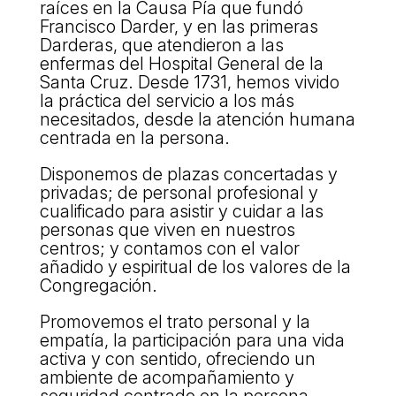
raíces en la Causa Pía que fundó
L'equip
Francisco Darder, y en las primeras
Darderas, que atendieron a las
Missió i valors
enfermas del Hospital General de la
Santa Cruz. Desde 1731, hemos vivido
Els comptes clars
la práctica del servicio a los más
Memòria d'activitats
necesitados, desde la atención humana
centrada en la persona.
Proposta educativa
Disponemos de plazas concertadas y
privadas; de personal profesional y
ACTUALITAT
cualificado para asistir y cuidar a las
personas que viven en nuestros
Notícies
centros; y contamos con el valor
añadido y espiritual de los valores de la
Butlletins
Congregación.
Diari de la Fundació
Promovemos el trato personal y la
Fundesplai als mitjans
empatía, la participación para una vida
activa y con sentido, ofreciendo un
Xarxes socials
ambiente de acompañamiento y