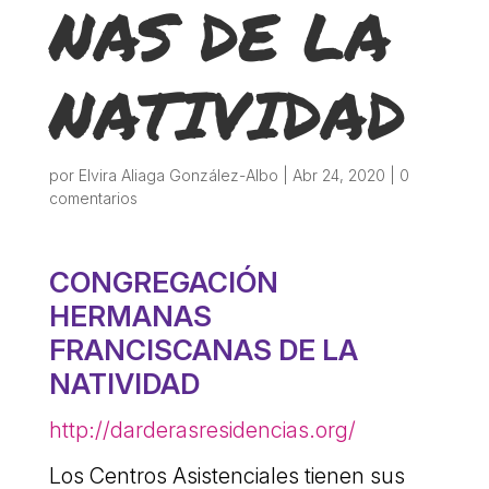
NAS DE LA
ACCIÓ SOCIAL I JOVES
NATIVIDAD
ESPLAIS
SUPORT TERCER SECTOR
por
Elvira Aliaga González-Albo
|
Abr 24, 2020
|
0
comentarios
CONGREGACIÓN
HERMANAS
FRANCISCANAS DE LA
NATIVIDAD
CONEIX FUNDESPLAI
http://darderasresidencias.org/
La Fundació
Los Centros Asistenciales tienen sus