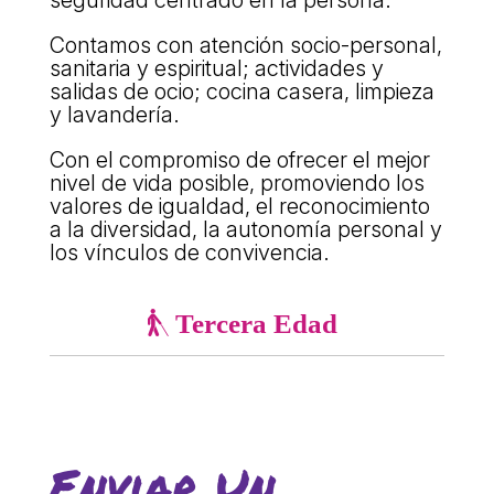
seguridad centrado en la persona.
COL·LABORA
Contamos con atención socio-personal,
sanitaria y espiritual; actividades y
Fes voluntariat
salidas de ocio; cocina casera, limpieza
y lavandería.
Fes un donatiu
Con el compromiso de ofrecer el mejor
Treballa amb nosaltres
nivel de vida posible, promoviendo los
valores de igualdad, el reconocimiento
a la diversidad, la autonomía personal y
los vínculos de convivencia.
Tercera Edad
Enviar Un