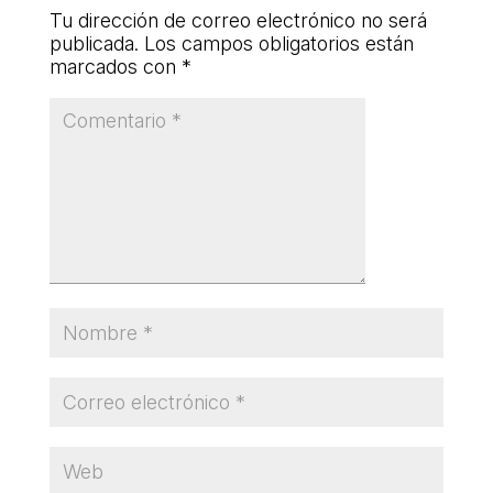
Tu dirección de correo electrónico no será
L'equip
publicada.
Los campos obligatorios están
Missió i valors
marcados con
*
Els comptes clars
Memòria d'activitats
Proposta educativa
ACTUALITAT
Notícies
Butlletins
Diari de la Fundació
Fundesplai als mitjans
Xarxes socials