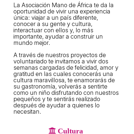
La Asociación Mano de África te da la
L'equip
oportunidad de vivir una experiencia
Missió i valors
única: viajar a un país diferente,
conocer a su gente y cultura,
Els comptes clars
interactuar con ellos y, lo más
importante, ayudar a construir un
Memòria d'activitats
mundo mejor.
Proposta educativa
A través de nuestros proyectos de
voluntariado te invitamos a vivir dos
ACTUALITAT
semanas cargadas de felicidad, amor y
gratitud en las cuales conocerás una
cultura maravillosa, te enamorarás de
Notícies
su gastronomía, volverás a sentirte
Butlletins
como un niño disfrutando con nuestros
pequeños y te sentirás realizado
Diari de la Fundació
después de ayudar a quienes lo
necesitan.
Fundesplai als mitjans
Xarxes socials
Cultura