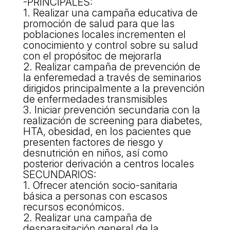
-PRINCIPALES:
ACCIÓ SOCIAL I JOVES
1. Realizar una campaña educativa de
promoción de salud para que las
poblaciones locales incrementen el
ESPLAIS
conocimiento y control sobre su salud
con el propósitoc de mejorarla
2. Realizar campaña de prevención de
la enferemedad a través de seminarios
SUPORT TERCER SECTOR
dirigidos principalmente a la prevención
de enfermedades transmisibles
3. Iniciar prevención secundaria con la
realización de screening para diabetes,
HTA, obesidad, en los pacientes que
presenten factores de riesgo y
desnutrición en niños, así como
posterior derivación a centros locales
SECUNDARIOS:
1. Ofrecer atención socio-sanitaria
básica a personas con escasos
CONEIX FUNDESPLAI
recursos económicos.
2. Realizar una campaña de
La Fundació
desparasitación general de la