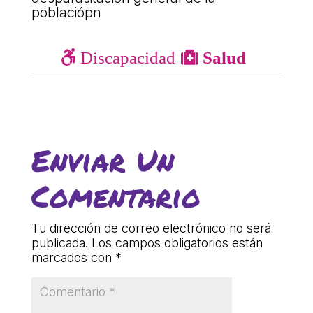
poblaciópn
L'equip
Missió i valors
Discapacidad
Salud
Els comptes clars
Memòria d'activitats
Proposta educativa
Enviar Un
ACTUALITAT
Comentario
Notícies
Butlletins
Tu dirección de correo electrónico no será
Diari de la Fundació
publicada.
Los campos obligatorios están
marcados con
*
Fundesplai als mitjans
Xarxes socials