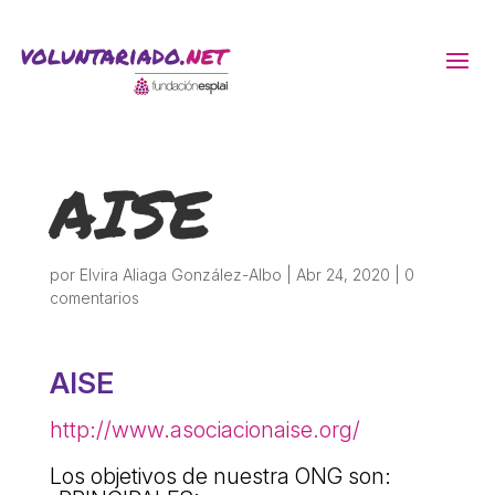
ACTIVITATS D'ESTIU
AISE
MÓN ESCOLAR
ALBERG CENTRE ESPLAI
por
Elvira Aliaga González-Albo
|
Abr 24, 2020
|
0
comentarios
FORMACIÓ
AISE
CASES DE COLÒNIES
http://www.asociacionaise.org/
Los objetivos de nuestra ONG son: