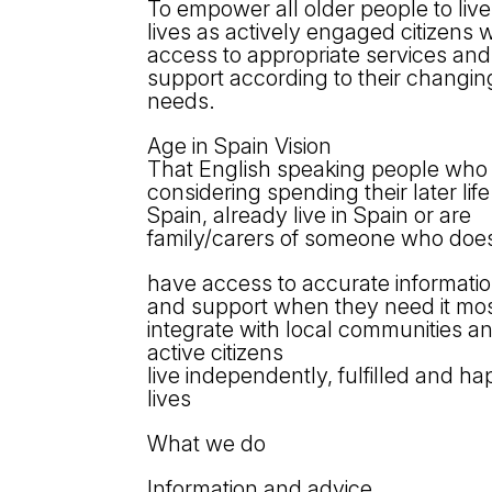
To empower all older people to live 
Els comptes c
lives as actively engaged citizens w
Memòria d'act
access to appropriate services and
Proposta edu
support according to their changin
needs.
Age in Spain Vision
That English speaking people who
considering spending their later life
Spain, already live in Spain or are
family/carers of someone who doe
have access to accurate informati
and support when they need it mo
integrate with local communities a
active citizens
live independently, fulfilled and h
lives
What we do
Information and advice