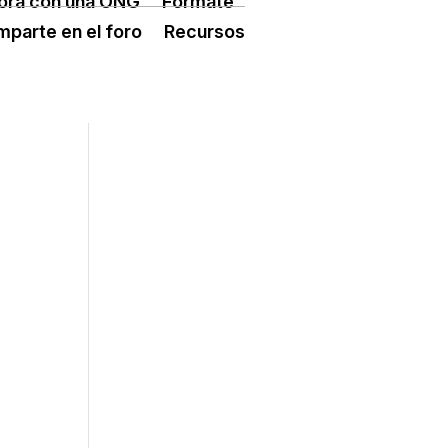
ora con una ONG
Fórmate
ÓN TERCER SECTOR
CONECTA IA
parte en el foro
Recursos
 ESPLAI
FORMACIÓ
SUPORT TERCER SECTOR
L·LABORA
Fes voluntariat
Fes un donatiu
Treballa amb nosaltres