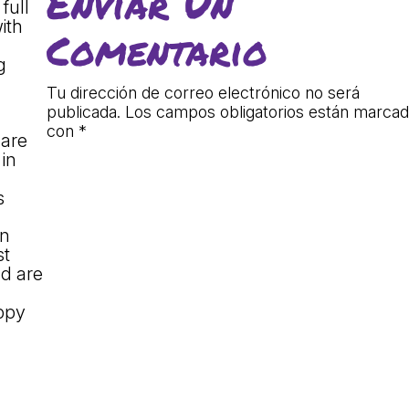
Enviar Un
full
lars
Fundesplai als mitjans
ith
Comentario
ivitats
Xarxes socials
cativa
g
Tu dirección de correo electrónico no será
publicada.
Los campos obligatorios están marca
con
*
 are
 in
s
on
st
nd are
appy