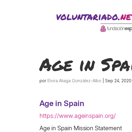
ACTIVITATS D'ESTIU
CASES DE COLÒNIES
A
Age in Spa
por
Elvira Aliaga González-Albo
|
Sep 24, 2020
Age in Spain
CONEIX FUNDESPLAI
La Fundació
https://www.ageinspain.org/
L'equip
Age in Spain Mission Statement
Missió i valo