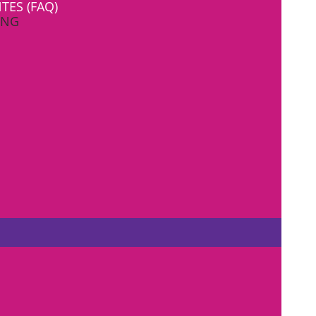
TES (FAQ)
ONG
O