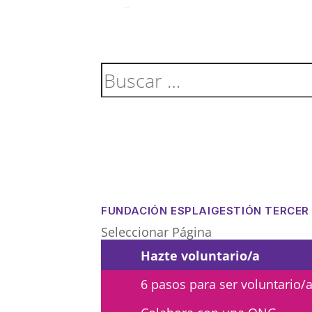
ACTIVITATS D'ESTIU
CASES DE COLÒNIES
A
FUNDACIÓN ESPLAI
GESTIÓN TERCER
Seleccionar Página
Hazte voluntario/a
CONEIX FUNDESPLAI
La Fundació
6 pasos para ser voluntario/
L'equip
Missió i val