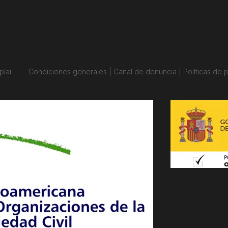
plai
Condiciones generales | Canal de denuncia | Políticas de p