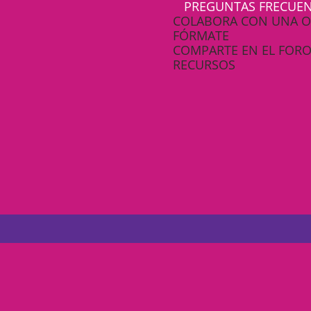
PREGUNTAS FRECUEN
clars
Fundesplai als mitjans
COLABORA CON UNA 
tivitats
Xarxes socials
FÓRMATE
ucativa
COMPARTE EN EL FOR
RECURSOS