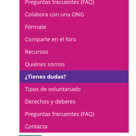
Preguntas frecuentes (FAQ)
L'equip
Colabora con una ONG
Missió i valors
Fórmate
Els comptes clars
Comparte en el foro
Memòria d'activitats
Recursos
Proposta educativa
Quiénes somos
ACTUALITAT
¿Tienes dudas?
Notícies
Tipos de voluntariado
Butlletins
Derechos y deberes
Diari de la Fundació
Preguntas frecuentes (FAQ)
Fundesplai als mitjans
Contacta
Xarxes socials