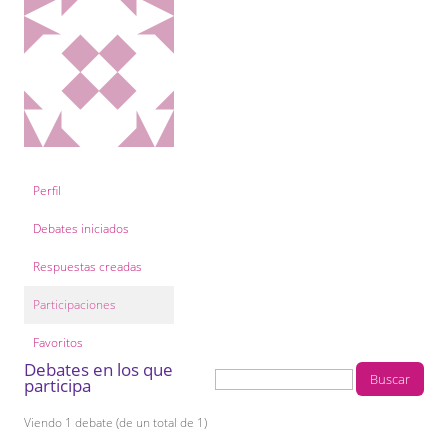
COL·LABORA
Fes voluntariat
Fes un donatiu
Treballa amb nosaltres
Perfil
Debates iniciados
Respuestas creadas
Participaciones
Favoritos
Debates en los que
participa
Viendo 1 debate (de un total de 1)
D
U
E
Ú