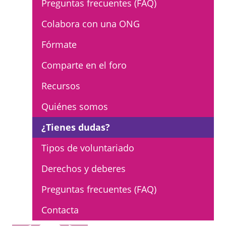
Preguntas frecuentes (FAQ)
L'equip
Colabora con una ONG
Missió i valors
Fórmate
Els comptes clars
Comparte en el foro
Memòria d'activitats
Recursos
Proposta educativa
Quiénes somos
ACTUALITAT
¿Tienes dudas?
Notícies
Tipos de voluntariado
Butlletins
Derechos y deberes
Diari de la Fundació
Preguntas frecuentes (FAQ)
Fundesplai als mitjans
Contacta
Xarxes socials