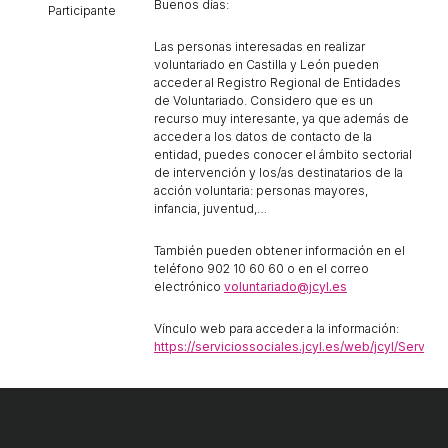
Buenos días:
ACCIÓ SOCIAL I JOVES
Participante
Las personas interesadas en realizar
voluntariado en Castilla y León pueden
ESPLAIS
acceder al Registro Regional de Entidades
de Voluntariado. Considero que es un
recurso muy interesante, ya que además de
acceder a los datos de contacto de la
SUPORT TERCER SECTOR
entidad, puedes conocer el ámbito sectorial
de intervención y los/as destinatarios de la
acción voluntaria: personas mayores,
infancia, juventud,…
También pueden obtener información en el
teléfono 902 10 60 60 o en el correo
electrónico
voluntariado@jcyl.es
Vínculo web para acceder a la información:
https://serviciossociales.jcyl.es/web/jcyl/Servici
CONEIX FUNDESPLAI
La Fundació