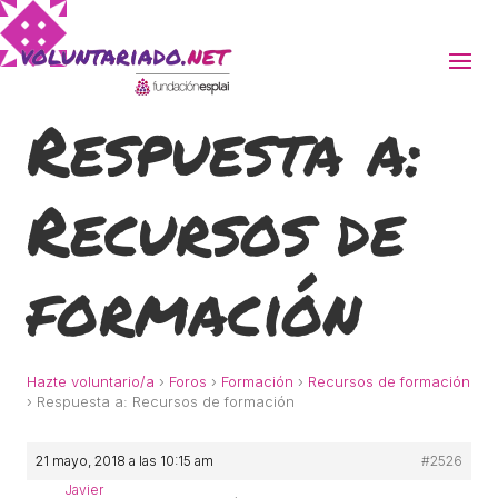
Respuesta a:
ACTIVITATS D'ESTIU
Recursos de
MÓN ESCOLAR
ALBERG CENTRE ESPLAI
formación
FORMACIÓ
Hazte voluntario/a
›
Foros
›
Formación
›
Recursos de formación
›
Respuesta a: Recursos de formación
CASES DE COLÒNIES
21 mayo, 2018 a las 10:15 am
#2526
Javier