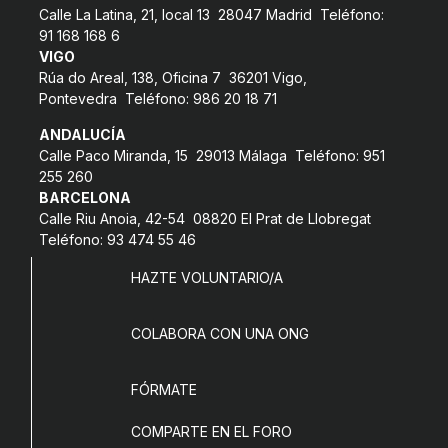
Calle La Latina, 21, local 13 28047 Madrid Teléfono:
COL·LABORA
91 168 168 6
VIGO
Fes voluntariat
Rúa do Areal, 138, Oficina 7 36201 Vigo,
Pontevedra Teléfono: 986 20 18 71
Fes un donatiu
ANDALUCÍA
Treballa amb nosaltres
Calle Paco Miranda, 15 29013 Málaga Teléfono: 951
255 260
BARCELONA
Calle Riu Anoia, 42-54 08820 El Prat de Llobregat
Teléfono: 93 474 55 46
HAZTE VOLUNTARIO/A
COLABORA CON UNA ONG
FÓRMATE
COMPARTE EN EL FORO