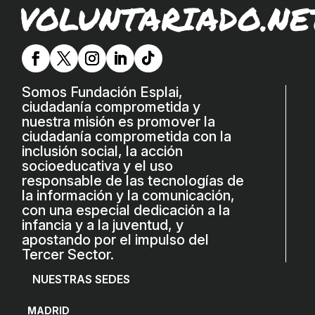
VOLUNTARIADO.NE
L'equip
Missió i valors
Els comptes clars
Somos Fundación Esplai,
Memòria d'activitats
ciudadanía comprometida y
nuestra misión es promover la
Proposta educativa
ciudadanía comprometida con la
inclusión social, la acción
ACTUALITAT
socioeducativa y el uso
responsable de las tecnologías de
Notícies
la información y la comunicación,
con una especial dedicación a la
Butlletins
infancia y a la juventud, y
apostando por el impulso del
Diari de la Fundació
Tercer Sector.
Fundesplai als mitjans
NUESTRAS SEDES
Xarxes socials
MADRID