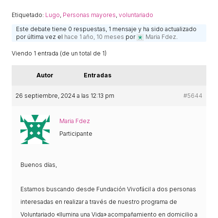
ACCIÓ SOCIAL I JOVES
Etiquetado:
Lugo
,
Personas mayores
,
voluntariado
Este debate tiene 0 respuestas, 1 mensaje y ha sido actualizado
por última vez el
hace 1 año, 10 meses
por
Maria Fdez
.
ESPLAIS
Viendo 1 entrada (de un total de 1)
SUPORT TERCER SECTOR
Autor
Entradas
26 septiembre, 2024 a las 12:13 pm
#5644
Maria Fdez
Participante
Buenos días,
CONEIX FUNDESPLAI
Estamos buscando desde Fundación Vivofácil a dos personas
interesadas en realizar a través de nuestro programa de
La Fundació
Voluntariado «Ilumina una Vida» acompañamiento en domicilio a