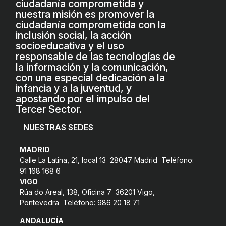
ciudadanía comprometida y
COL·LABORA
nuestra misión es promover la
ciudadanía comprometida con la
inclusión social, la acción
Fes voluntariat
socioeducativa y el uso
Fes un donatiu
responsable de las tecnologías de
la información y la comunicación,
Treballa amb nosaltres
con una especial dedicación a la
infancia y a la juventud, y
apostando por el impulso del
Tercer Sector.
NUESTRAS SEDES
MADRID
Calle La Latina, 21, local 13 28047 Madrid Teléfono:
91 168 168 6
VIGO
Rúa do Areal, 138, Oficina 7 36201 Vigo,
Pontevedra Teléfono: 986 20 18 71
ANDALUCÍA