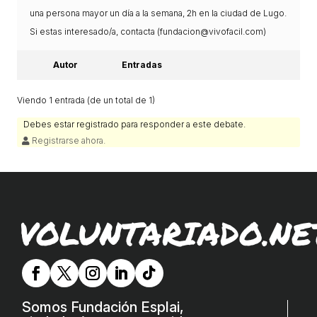
L'equip
una persona mayor un día a la semana, 2h en la ciudad de Lugo.
Si estas interesado/a, contacta (fundacion@vivofacil.com)
Missió i valors
Autor
Entradas
Els comptes clars
Memòria d'activitats
Viendo 1 entrada (de un total de 1)
Proposta educativa
Debes estar registrado para responder a este debate.
Registrarse ahora.
ACTUALITAT
Notícies
Butlletins
VOLUNTARIADO.NE
Diari de la Fundació
Fundesplai als mitjans
Xarxes socials
Somos Fundación Esplai,