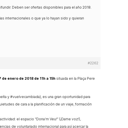
ifundir. Deben ser ofertas disponibles para el año 2018.
 internacionales o que ya lo hayan sido y quieran
#2262
7 de enero de 2018 de 11h a 15h
situada en la
Plaça Pere
vuelta y #vuelvecambiada), es una gran oportunidad para
tudes de cara a la planificación de un viaje, formación
actividad: el espacio “Dona’m Veu!” (¡Dame voz!),
ncias de voluntariado internacional para así acercar la