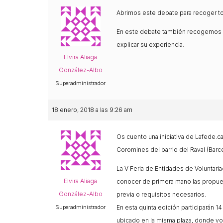
Els comptes c
Abrimos este debate para recoger tod
Memòria d'act
Proposta edu
En este debate también recogemos pr
explicar su experiencia.
Elvira Aliaga
González-Albo
Superadministrador
18 enero, 2018 a las 9:26 am
Os cuento una iniciativa de Lafede.ca
Coromines
del barrio del Raval (Barc
La V Feria de Entidades de Voluntari
Elvira Aliaga
conocer de primera mano las propuest
González-Albo
previa o requisitos necesarios.
Superadministrador
En esta quinta edición participarán 
ubicado en la misma plaza, donde volu