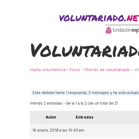
ACTIVITATS D'ESTIU
Voluntariad
CASES DE COLÒNIES
A
Hazte voluntario/a
›
Foros
›
Ofertas de voluntariado
›
Vo
Este debate tiene 1 respuesta, 2 mensajes y ha sido actual
Viendo 2 entradas - de la 1 a la 2 (de un total de 2)
Autor
Entradas
CONEIX FUNDESPLAI
La Fundació
L'equip
16 enero, 2018 a las 10:43 am
Missió i valo