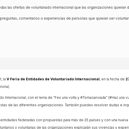
lars
Fundesplai als mitjans
as las ofertas de voluntariado internacional que las organizaciones quieran d
ivitats
Xarxes socials
cativa
eguntas, comentarios o experiencias de personas que quieran ser voluntarias
t, la
V Feria de Entidades de Voluntariado Internacional
, en la fecha de
2
elona).
ado Internacional, con el lema de “Fes una volta y #Tornacanviada” (#Haz una 
as de las diferentes organizaciones. También puedes resolver dudas e inquie
14 entidades federadas con propuestas para más de 25 países y con una nueva 
ntarios y voluntarias de las organizaciones explicarán sus vivencias y experie