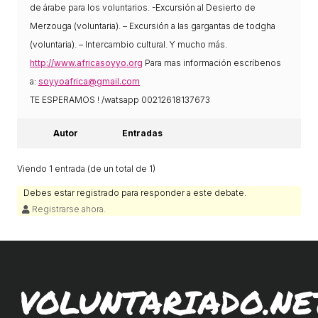
de árabe para los voluntarios. -Excursión al Desierto de
COL·LABORA
Merzouga (voluntaria). – Excursión a las gargantas de todgha
(voluntaria). – Intercambio cultural. Y mucho más.
Fes voluntariat
http://www.africasoyyo.org
Para mas información escríbenos
Fes un donatiu
a:
soyyoafrica@gmail.com
TE ESPERAMOS ! /watsapp 00212618137673
Treballa amb nosaltres
Autor
Entradas
Viendo 1 entrada (de un total de 1)
Debes estar registrado para responder a este debate.
Registrarse ahora.
VOLUNTARIADO.NE