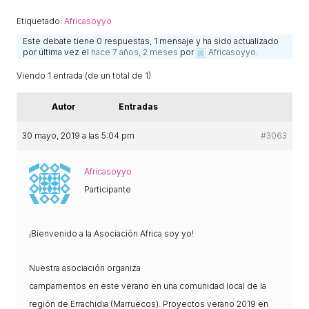
ACCIÓ SOCIAL I JOVES
Etiquetado:
Africasoyyo
Este debate tiene 0 respuestas, 1 mensaje y ha sido actualizado
por última vez el
hace 7 años, 2 meses
por
Africasoyyo
.
ESPLAIS
Viendo 1 entrada (de un total de 1)
SUPORT TERCER SECTOR
Autor
Entradas
30 mayo, 2019 a las 5:04 pm
#3063
Africasoyyo
Participante
¡Bienvenido a la Asociación Africa soy yo!
CONEIX FUNDESPLAI
Nuestra asociación organiza
campamentos en este verano en una comunidad local de la
La Fundació
región de Errachidia (Marruecos). Proyectos verano 2019 en