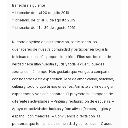
L'equip
las fechas siguiente
* itinerario: del 1 al 20 de julio 2019
Missió i valors
* itinerario: del 21 al 10 de agosto 2019
Els comptes clars
* itinerario: del 11 al 30 de agosto 2019
Memòria d'activitats
Nuestro objetivo es dar formación, participar en los
Proposta educativa
quehaceres de nuestra comunidad y participar en lograr la
felicidad de los más peques los niños. Ellos son los que de
ACTUALITAT
verdad necesitan nuestra ayuda y toda la que tú puedes
aportar con tú tiempo. Nos gustaría que vengas a compartir
Notícies
con nosotros esta experiencia llena de amor, cariño, felicidad,
cultura y todo lo que tú nos enseñes. Anímate a vivir esta gran
Butlletins
experiencia y ven con nosotros. El proyecto se compone de
Diari de la Fundació
diferentes actividades: – Pintura y restauración de escuelas. –
Fundesplai als mitjans
Apoyo en actividades lúdicas y formativas (francés, inglés y
español) con menores . – Convivencia directa con las
Xarxes socials
personas que forman esta comunidad y su realidad. – Clases