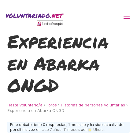
Experiencia
ACTIVITATS D'ESTIU
en Abarka
MÓN ESCOLAR
ALBERG CENTRE ESPLAI
ONGD
FORMACIÓ
Hazte voluntario/a
›
Foros
›
Historias de personas voluntarias
›
Experiencia en Abarka ONGD
CASES DE COLÒNIES
Este debate tiene 0 respuestas, 1 mensaje y ha sido actualizado
por última vez el
hace 7 años, 11 meses
por
Uhuru
.