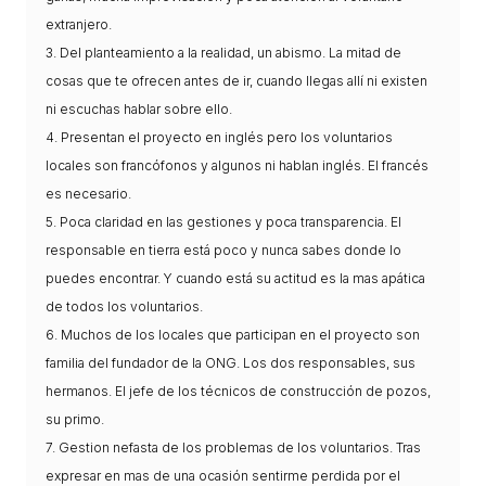
L'equip
extranjero.
3. Del planteamiento a la realidad, un abismo. La mitad de
Missió i valors
cosas que te ofrecen antes de ir, cuando llegas allí ni existen
Els comptes clars
ni escuchas hablar sobre ello.
4. Presentan el proyecto en inglés pero los voluntarios
Memòria d'activitats
locales son francófonos y algunos ni hablan inglés. El francés
Proposta educativa
es necesario.
5. Poca claridad en las gestiones y poca transparencia. El
ACTUALITAT
responsable en tierra está poco y nunca sabes donde lo
puedes encontrar. Y cuando está su actitud es la mas apática
Notícies
de todos los voluntarios.
Butlletins
6. Muchos de los locales que participan en el proyecto son
familia del fundador de la ONG. Los dos responsables, sus
Diari de la Fundació
hermanos. El jefe de los técnicos de construcción de pozos,
Fundesplai als mitjans
su primo.
7. Gestion nefasta de los problemas de los voluntarios. Tras
Xarxes socials
expresar en mas de una ocasión sentirme perdida por el