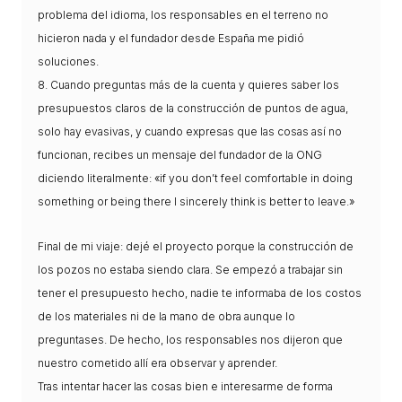
problema del idioma, los responsables en el terreno no
COL·LABORA
hicieron nada y el fundador desde España me pidió
Fes voluntariat
soluciones.
8. Cuando preguntas más de la cuenta y quieres saber los
Fes un donatiu
presupuestos claros de la construcción de puntos de agua,
Treballa amb nosaltres
solo hay evasivas, y cuando expresas que las cosas así no
funcionan, recibes un mensaje del fundador de la ONG
diciendo literalmente: «if you don’t feel comfortable in doing
something or being there I sincerely think is better to leave.»
Final de mi viaje: dejé el proyecto porque la construcción de
los pozos no estaba siendo clara. Se empezó a trabajar sin
tener el presupuesto hecho, nadie te informaba de los costos
de los materiales ni de la mano de obra aunque lo
preguntases. De hecho, los responsables nos dijeron que
nuestro cometido allí era observar y aprender.
Tras intentar hacer las cosas bien e interesarme de forma