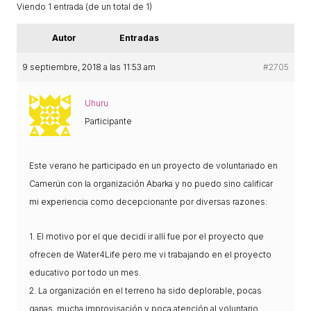
ACCIÓ SOCIAL I JOVES
Viendo 1 entrada (de un total de 1)
Autor
Entradas
ESPLAIS
9 septiembre, 2018 a las 11:53 am
#2705
Uhuru
SUPORT TERCER SECTOR
Participante
Este verano he participado en un proyecto de voluntariado en
Camerún con la organización Abarka y no puedo sino calificar
mi experiencia como decepcionante por diversas razones:
1. El motivo por el que decidí ir allí fue por el proyecto que
ofrecen de Water4Life pero me vi trabajando en el proyecto
CONEIX FUNDESPLAI
educativo por todo un mes.
2. La organización en el terreno ha sido deplorable, pocas
La Fundació
ganas, mucha improvisación y poca atención al voluntario