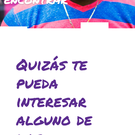
ACCIÓ SOCIAL I JOVES
ESPLAIS
SUPORT TERCER SECTOR
Quizás te
pueda
interesar
alguno de
CONEIX FUNDESPLAI
La Fundació