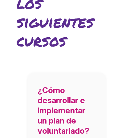
los
L'equip
siguientes
Missió i valors
Els comptes clars
cursos
Memòria d'activitats
Proposta educativa
ACTUALITAT
Notícies
¿Cómo
Butlletins
desarrollar e
Diari de la Fundació
implementar
Fundesplai als mitjans
un plan de
voluntariado?
Xarxes socials