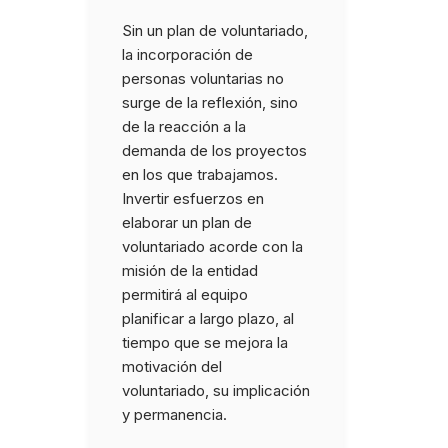
COL·LABORA
Sin un plan de voluntariado,
Impartido por: FE
la incorporación de
Plataforma de Enti
Fes voluntariat
personas voluntarias no
de Voluntariado de l
surge de la reflexión, sino
Comunidad de Madr
Fes un donatiu
de la reacción a la
Treballa amb nosaltres
demanda de los proyectos
en los que trabajamos.
Invertir esfuerzos en
elaborar un plan de
voluntariado acorde con la
misión de la entidad
permitirá al equipo
planificar a largo plazo, al
tiempo que se mejora la
motivación del
voluntariado, su implicación
y permanencia.