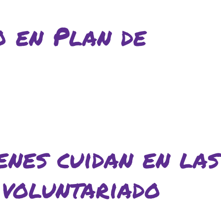
lars
Fundesplai als mitjans
ivitats
Xarxes socials
o en Plan de
cativa
enes cuidan en las
 voluntariado