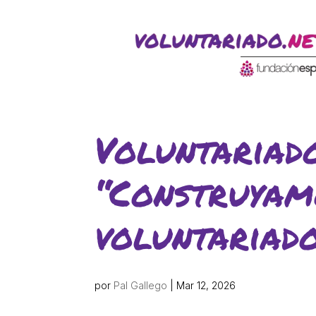
ACTIVITATS D'ESTIU
CASES DE COLÒNIES
A
Voluntariado
“Construyam
voluntariad
CONEIX FUNDESPLAI
La Fundació
por
Pal Gallego
|
Mar 12, 2026
L'equip
Missió i valo