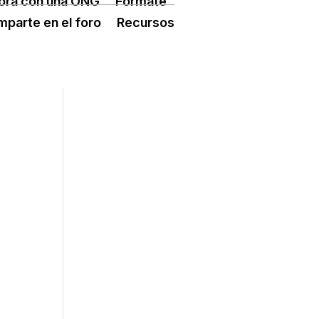
ora con una ONG
Fórmate
ÓN TERCER SECTOR
CONECTA IA
parte en el foro
Recursos
 ESPLAI
FORMACIÓ
SUPORT TERCER SECTOR
L·LABORA
Fes voluntariat
Fes un donatiu
Treballa amb nosaltres