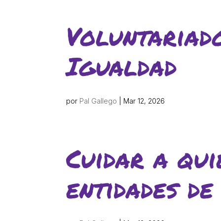
Els comptes c
Memòria d'act
Voluntariad
Proposta edu
Igualdad
por
Pal Gallego
|
Mar 12, 2026
Cuidar a qui
entidades de