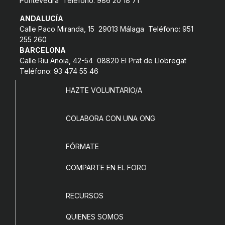
Pontevedra Teléfono: 986 20 18 71
COL·LABORA
ANDALUCÍA
Calle Paco Miranda, 15 29013 Málaga Teléfono: 951
Fes voluntariat
255 260
BARCELONA
Fes un donatiu
Calle Riu Anoia, 42-54 08820 El Prat de Llobregat
Teléfono: 93 474 55 46
Treballa amb nosaltres
HAZTE VOLUNTARIO/A
COLABORA CON UNA ONG
FÓRMATE
COMPARTE EN EL FORO
RECURSOS
QUIENES SOMOS