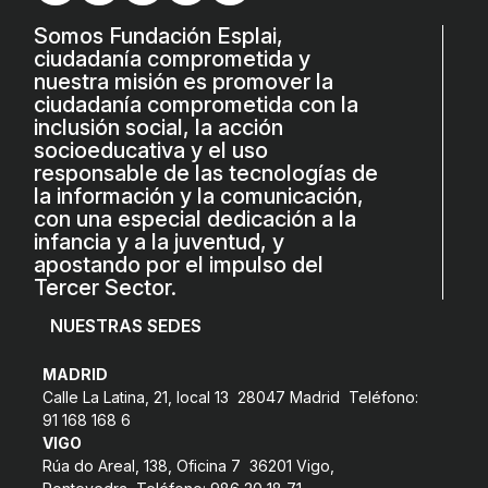
L'equip
Somos Fundación Esplai,
ciudadanía comprometida y
Missió i valors
nuestra misión es promover la
ciudadanía comprometida con la
Els comptes clars
inclusión social, la acción
Memòria d'activitats
socioeducativa y el uso
responsable de las tecnologías de
Proposta educativa
la información y la comunicación,
con una especial dedicación a la
infancia y a la juventud, y
ACTUALITAT
apostando por el impulso del
Tercer Sector.
Notícies
NUESTRAS SEDES
Butlletins
MADRID
Diari de la Fundació
Calle La Latina, 21, local 13 28047 Madrid Teléfono:
Fundesplai als mitjans
91 168 168 6
VIGO
Xarxes socials
Rúa do Areal, 138, Oficina 7 36201 Vigo,