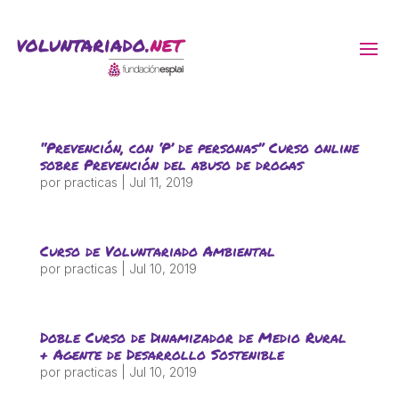
ACTIVITATS D'ESTIU
“Prevención, con ‘P’ de personas” Curso online
MÓN ESCOLAR
sobre Prevención del abuso de drogas
por
practicas
|
Jul 11, 2019
ALBERG CENTRE ESPLAI
Curso de Voluntariado Ambiental
por
practicas
|
Jul 10, 2019
FORMACIÓ
Doble Curso de Dinamizador de Medio Rural
CASES DE COLÒNIES
+ Agente de Desarrollo Sostenible
por
practicas
|
Jul 10, 2019