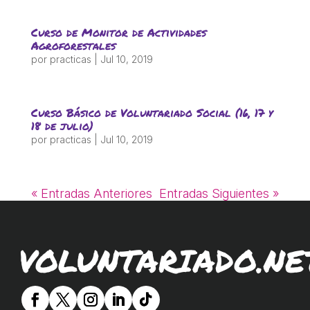
ACCIÓ SOCIAL I JOVES
Curso de Monitor de Actividades
Agroforestales
ESPLAIS
por
practicas
|
Jul 10, 2019
SUPORT TERCER SECTOR
Curso Básico de Voluntariado Social (16, 17 y
18 de julio)
por
practicas
|
Jul 10, 2019
« Entradas Anteriores
Entradas Siguientes »
VOLUNTARIADO.NE
CONEIX FUNDESPLAI
La Fundació