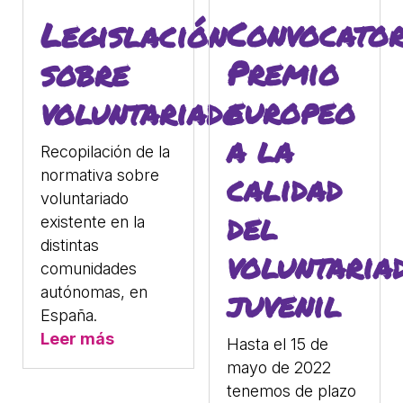
Convocator
Legislación
Premio
sobre
europeo
voluntariado
a la
Recopilación de la
normativa sobre
calidad
voluntariado
del
existente en la
distintas
voluntaria
comunidades
juvenil
autónomas, en
España.
Leer más
Hasta el 15 de
mayo de 2022
tenemos de plazo