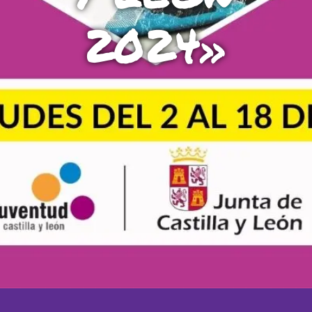
L'equip
2024»
Missió i valors
Els comptes clars
Memòria d'activitats
Proposta educativa
ACTUALITAT
Notícies
Butlletins
Diari de la Fundació
Fundesplai als mitjans
Xarxes socials