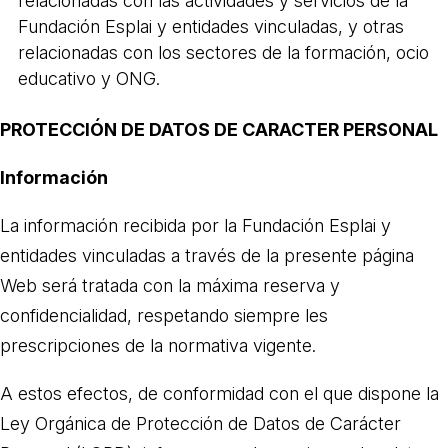
relacionadas con las actividades y servicios de la
L'equip
Fundación Esplai y entidades vinculadas, y otras
relacionadas con los sectores de la formación, ocio
Missió i valors
educativo y ONG.
Els comptes clars
PROTECCIÓN DE DATOS DE CARACTER PERSONAL
Memòria d'activitats
Proposta educativa
Información
ACTUALITAT
La información recibida por la Fundación Esplai y
entidades vinculadas a través de la presente página
Notícies
Web será tratada con la máxima reserva y
Butlletins
confidencialidad, respetando siempre les
Diari de la Fundació
prescripciones de la normativa vigente.
Fundesplai als mitjans
A estos efectos, de conformidad con el que dispone la
Xarxes socials
Ley Orgánica de Protección de Datos de Carácter