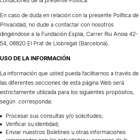
condiciones de la presente Política.
ACCIÓ SOCIAL I JOVES
En caso de duda en relación con la presente Política de
Privacidad, no dude a contactar con nosotros
ESPLAIS
dirigiéndose a la Fundación Esplai, Carrer Riu Anoia 42-
54, 08820 El Prat de Llobregat (Barcelona).
SUPORT TERCER SECTOR
USO DE LA INFORMACIÓN
La información que usted pueda facilitarnos a través de
las diferentes secciones de esta página Web será
estrictamente utilizada para los siguientes propósitos,
según corresponda:
Procesar sus consultas y/o solicitudes;
CONEIX FUNDESPLAI
Verificar su identidad;
Enviar nuestros Boletines u otras informaciones
La Fundació