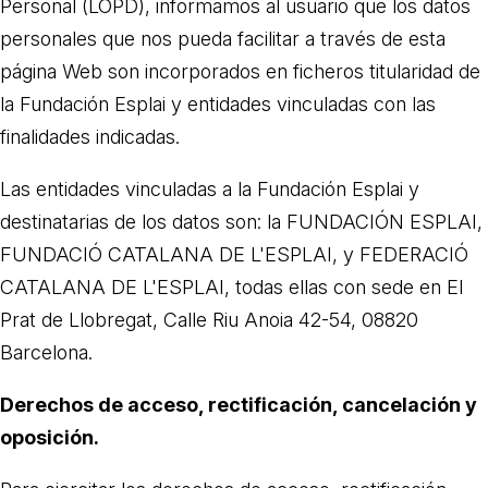
Personal (LOPD), informamos al usuario que los datos
COL·LABORA
personales que nos pueda facilitar a través de esta
página Web son incorporados en ficheros titularidad de
Fes voluntariat
la Fundación Esplai y entidades vinculadas con las
Fes un donatiu
finalidades indicadas.
Treballa amb nosaltres
Las entidades vinculadas a la Fundación Esplai y
destinatarias de los datos son: la FUNDACIÓN ESPLAI,
FUNDACIÓ CATALANA DE L'ESPLAI, y FEDERACIÓ
CATALANA DE L'ESPLAI, todas ellas con sede en El
Prat de Llobregat, Calle Riu Anoia 42-54, 08820
Barcelona.
Derechos de acceso, rectificación, cancelación y
oposición.