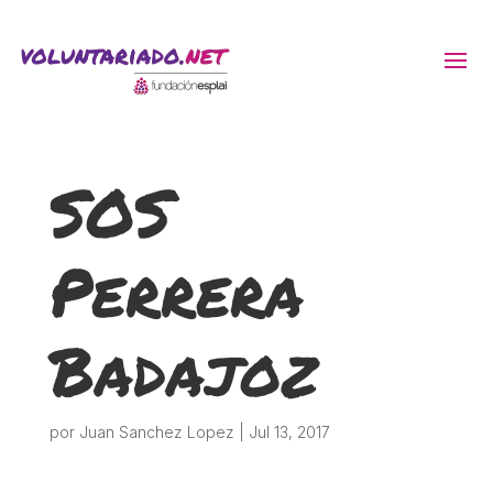
ACTIVITATS D'ESTIU
SOS
MÓN ESCOLAR
Perrera
ALBERG CENTRE ESPLAI
Badajoz
FORMACIÓ
CASES DE COLÒNIES
por
Juan Sanchez Lopez
|
Jul 13, 2017