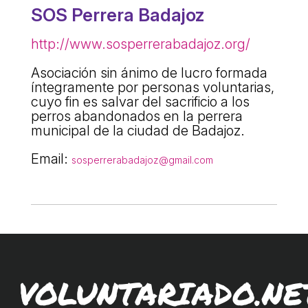
ACCIÓ SOCIAL I JOVES
SOS Perrera Badajoz
http://www.sosperrerabadajoz.org/
ESPLAIS
Asociación sin ánimo de lucro formada
íntegramente por personas voluntarias,
cuyo fin es salvar del sacrificio a los
SUPORT TERCER SECTOR
perros abandonados en la perrera
municipal de la ciudad de Badajoz.
Email:
sosperrerabadajoz@gmail.com
CONEIX FUNDESPLAI
VOLUNTARIADO.NE
La Fundació