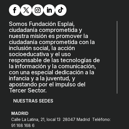
L'equip
Missió i valors
Somos Fundación Esplai,
Els comptes clars
ciudadanía comprometida y
nuestra misión es promover la
Memòria d'activitats
ciudadanía comprometida con la
inclusión social, la acción
Proposta educativa
socioeducativa y el uso
responsable de las tecnologías de
ACTUALITAT
la información y la comunicación,
con una especial dedicación a la
Notícies
infancia y a la juventud, y
apostando por el impulso del
Butlletins
Tercer Sector.
Diari de la Fundació
NUESTRAS SEDES
Fundesplai als mitjans
MADRID
Calle La Latina, 21, local 13 28047 Madrid Teléfono:
Xarxes socials
91 168 168 6