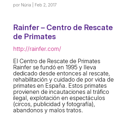
ACCIÓ SOCIAL I JOVES
por
Núria
|
Feb 2, 2017
ESPLAIS
Rainfer – Centro de Rescate
de Primates
SUPORT TERCER SECTOR
http://rainfer.com/
El Centro de Rescate de Primates
Rainfer se fundó en 1995 y lleva
dedicado desde entonces al rescate,
rehabilitación y cuidado de por vida de
primates en España. Estos primates
provienen de incautaciones al tráfico
ilegal, explotación en espectáculos
(circos, publicidad y fotografía),
abandonos y malos tratos.
CONEIX FUNDESPLAI
La Fundació