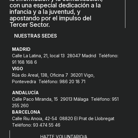
con una especial dedicación a la
COL·LABORA
infancia y a la juventud, y
apostando por el impulso del
Fes voluntariat
Tercer Sector.
Fes un donatiu
NUESTRAS SEDES
Treballa amb nosaltres
MADRID
Calle La Latina, 21, local 13 28047 Madrid Teléfono:
91 168 168 6
VIGO
Rúa do Areal, 138, Oficina 7 36201 Vigo,
Pontevedra Teléfono: 986 20 18 71
ANDALUCÍA
Calle Paco Miranda, 15 29013 Málaga Teléfono: 951
255 260
BARCELONA
Calle Riu Anoia, 42-54 08820 El Prat de Llobregat
Teléfono: 93 474 55 46
HAZTE VOLUNTARIO/A