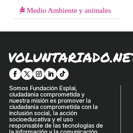
L'equip
Medio Ambiente y animales
Missió i valors
Els comptes clars
Memòria d'activitats
VOLUNTARIADO.NE
Proposta educativa
ACTUALITAT
Notícies
Somos Fundación Esplai,
Butlletins
ciudadanía comprometida y
nuestra misión es promover la
Diari de la Fundació
ciudadanía comprometida con la
inclusión social, la acción
Fundesplai als mitjans
socioeducativa y el uso
Xarxes socials
responsable de las tecnologías de
la información y la comunicación,