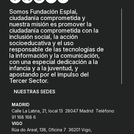
L'equip
Somos Fundación Esplai,
Missió i valors
ciudadanía comprometida y
nuestra misión es promover la
Els comptes clars
ciudadanía comprometida con la
inclusión social, la acción
Memòria d'activitats
socioeducativa y el uso
responsable de las tecnologías de
Proposta educativa
la información y la comunicación,
con una especial dedicación a la
ACTUALITAT
infancia y a la juventud, y
apostando por el impulso del
Tercer Sector.
Notícies
NUESTRAS SEDES
Butlletins
Diari de la Fundació
MADRID
Calle La Latina, 21, local 13 28047 Madrid Teléfono:
Fundesplai als mitjans
91 168 168 6
VIGO
Xarxes socials
Rúa do Areal, 138, Oficina 7 36201 Vigo,