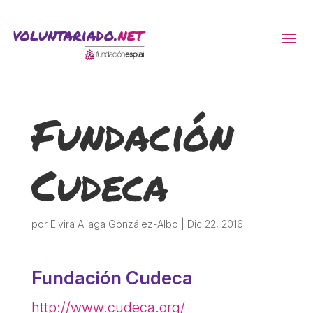
ACTIVITATS D'ESTIU
Fundación
MÓN ESCOLAR
Cudeca
ALBERG CENTRE ESPLAI
FORMACIÓ
por
Elvira Aliaga González-Albo
|
Dic 22, 2016
CASES DE COLÒNIES
Fundación Cudeca
http://www.cudeca.org/