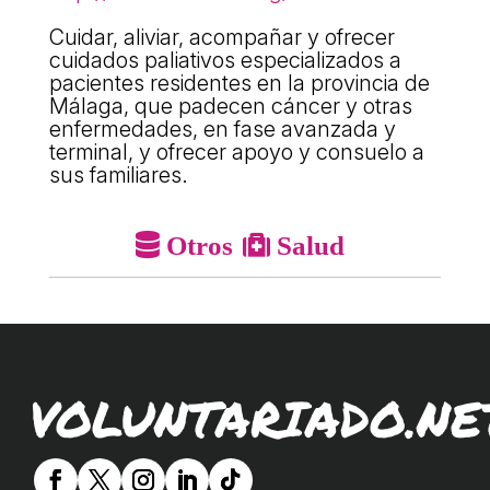
ACCIÓ SOCIAL I JOVES
Cuidar, aliviar, acompañar y ofrecer
cuidados paliativos especializados a
pacientes residentes en la provincia de
ESPLAIS
Málaga, que padecen cáncer y otras
enfermedades, en fase avanzada y
terminal, y ofrecer apoyo y consuelo a
SUPORT TERCER SECTOR
sus familiares.
Otros
Salud
VOLUNTARIADO.NE
CONEIX FUNDESPLAI
La Fundació