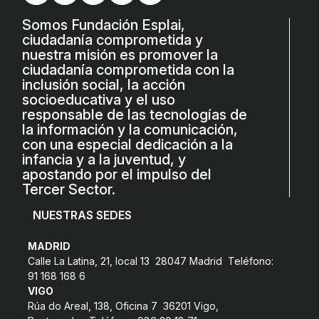
COL·LABORA
Somos Fundación Esplai,
ciudadanía comprometida y
Fes voluntariat
nuestra misión es promover la
ciudadanía comprometida con la
Fes un donatiu
inclusión social, la acción
socioeducativa y el uso
Treballa amb nosaltres
responsable de las tecnologías de
la información y la comunicación,
con una especial dedicación a la
infancia y a la juventud, y
apostando por el impulso del
Tercer Sector.
NUESTRAS SEDES
MADRID
Calle La Latina, 21, local 13 28047 Madrid Teléfono:
91 168 168 6
VIGO
Rúa do Areal, 138, Oficina 7 36201 Vigo,