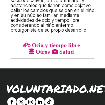
socioeducativos, de voluntariado, y
L'equip
asistenciales que tienen como objetivo
paliar los cambios que se dan en el niño
Missió i valors
y en su núcleo familiar, mediante
actividades de ocio y tiempo libre,
Els comptes clars
considerando al niño enfermo
protagonista de su propio desarrollo.
Memòria d'activitats
Proposta educativa
Ocio y tiempo libre
Otros
Salud
ACTUALITAT
Notícies
Butlletins
Diari de la Fundació
VOLUNTARIADO.NE
Fundesplai als mitjans
Xarxes socials