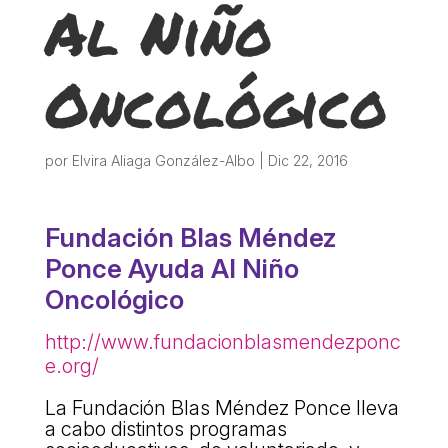
Al Niño
ACCIÓ SOCIAL I JOVES
Oncológico
ESPLAIS
SUPORT TERCER SECTOR
por
Elvira Aliaga González-Albo
|
Dic 22, 2016
Fundación Blas Méndez
Ponce Ayuda Al Niño
Oncológico
http://www.fundacionblasmendezponc
e.org/
CONEIX FUNDESPLAI
La Fundación Blas Méndez Ponce lleva
a cabo distintos programas
La Fundació