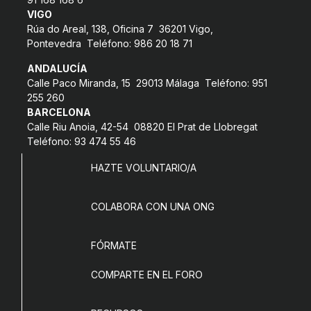
VIGO
COL·LABORA
Rúa do Areal, 138, Oficina 7 36201 Vigo,
Pontevedra Teléfono: 986 20 18 71
Fes voluntariat
ANDALUCÍA
Fes un donatiu
Calle Paco Miranda, 15 29013 Málaga Teléfono: 951
255 260
Treballa amb nosaltres
BARCELONA
Calle Riu Anoia, 42-54 08820 El Prat de Llobregat
Teléfono: 93 474 55 46
HAZTE VOLUNTARIO/A
COLABORA CON UNA ONG
FÓRMATE
COMPARTE EN EL FORO