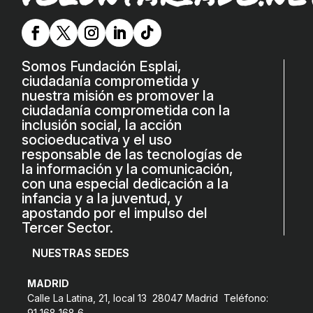
L'equip
Missió i valors
Somos Fundación Esplai,
Els comptes clars
ciudadanía comprometida y
Memòria d'activitats
nuestra misión es promover la
ciudadanía comprometida con la
Proposta educativa
inclusión social, la acción
socioeducativa y el uso
responsable de las tecnologías de
ACTUALITAT
la información y la comunicación,
con una especial dedicación a la
Notícies
infancia y a la juventud, y
apostando por el impulso del
Butlletins
Tercer Sector.
Diari de la Fundació
NUESTRAS SEDES
Fundesplai als mitjans
MADRID
Xarxes socials
Calle La Latina, 21, local 13 28047 Madrid Teléfono:
91 168 168 6