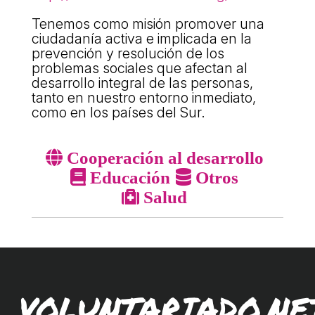
ACCIÓ SOCIAL I JOVES
Tenemos como misión promover una
ciudadanía activa e implicada en la
prevención y resolución de los
ESPLAIS
problemas sociales que afectan al
desarrollo integral de las personas,
tanto en nuestro entorno inmediato,
SUPORT TERCER SECTOR
como en los países del Sur.
Cooperación al desarrollo
Educación
Otros
Salud
CONEIX FUNDESPLAI
VOLUNTARIADO.NE
La Fundació