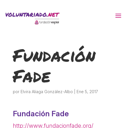
ACTIVITATS D'ESTIU
Fundación
MÓN ESCOLAR
Fade
ALBERG CENTRE ESPLAI
FORMACIÓ
por
Elvira Aliaga González-Albo
|
Ene 5, 2017
CASES DE COLÒNIES
Fundación Fade
http://www.fundacionfade.org/