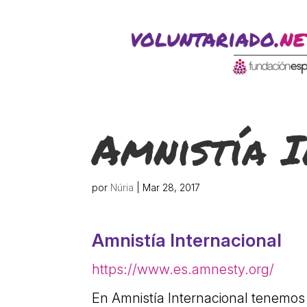
ACTIVITATS D'ESTIU
CASES DE COLÒNIES
A
Amnistía 
por
Núria
|
Mar 28, 2017
Amnistía Internacional
CONEIX FUNDESPLAI
La Fundació
https://www.es.amnesty.org/
L'equip
En Amnistía Internacional tenemos 
Missió i valo