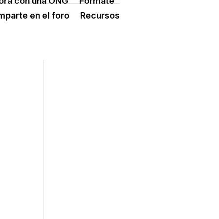
ora con una ONG
Fórmate
ÓN TERCER SECTOR
CONECTA IA
parte en el foro
Recursos
 ESPLAI
FORMACIÓ
SUPORT TERCER SECTOR
L·LABORA
Fes voluntariat
Fes un donatiu
Treballa amb nosaltres