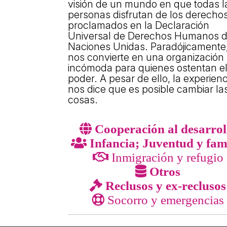
visión de un mundo en que todas l
Els comptes c
personas disfrutan de los derecho
Memòria d'act
proclamados en la Declaración
Proposta edu
Universal de Derechos Humanos 
Naciones Unidas. Paradójicamente,
nos convierte en una organización
incómoda para quienes ostentan e
poder. A pesar de ello, la experienc
nos dice que es posible cambiar la
cosas.
Cooperación al desarrol
Infancia; Juventud y fam
Inmigración y refugio
Otros
Reclusos y ex-reclusos
Socorro y emergencias