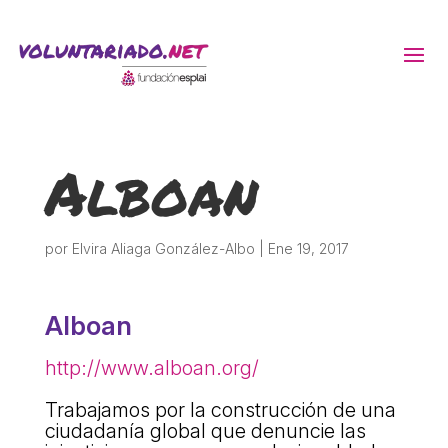
ACTIVITATS D'ESTIU
Alboan
MÓN ESCOLAR
ALBERG CENTRE ESPLAI
por
Elvira Aliaga González-Albo
|
Ene 19, 2017
FORMACIÓ
Alboan
http://www.alboan.org/
CASES DE COLÒNIES
Trabajamos por la construcción de una
ciudadanía global que denuncie las