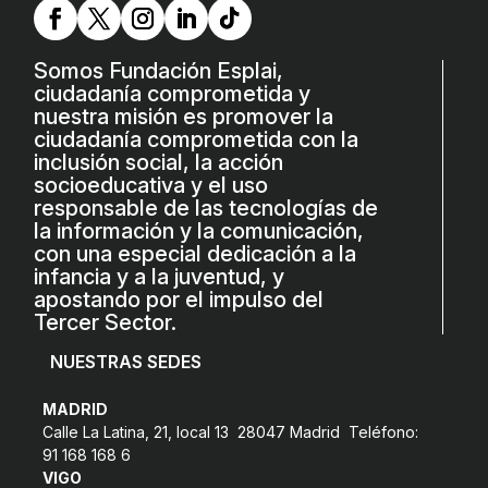
L'equip
Missió i valors
Somos Fundación Esplai,
ciudadanía comprometida y
Els comptes clars
nuestra misión es promover la
ciudadanía comprometida con la
Memòria d'activitats
inclusión social, la acción
socioeducativa y el uso
Proposta educativa
responsable de las tecnologías de
la información y la comunicación,
ACTUALITAT
con una especial dedicación a la
infancia y a la juventud, y
Notícies
apostando por el impulso del
Tercer Sector.
Butlletins
NUESTRAS SEDES
Diari de la Fundació
MADRID
Fundesplai als mitjans
Calle La Latina, 21, local 13 28047 Madrid Teléfono:
91 168 168 6
Xarxes socials
VIGO