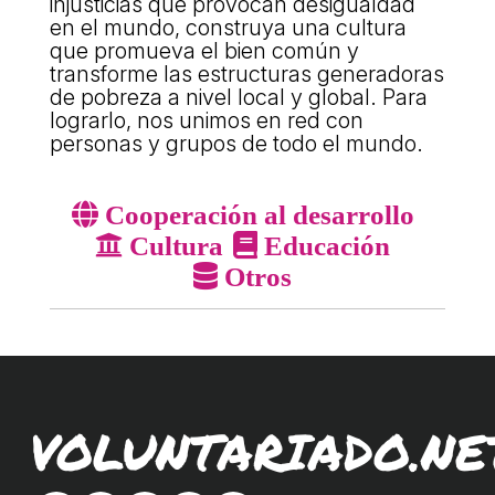
injusticias que provocan desigualdad
ACCIÓ SOCIAL I JOVES
en el mundo, construya una cultura
que promueva el bien común y
transforme las estructuras generadoras
ESPLAIS
de pobreza a nivel local y global. Para
lograrlo, nos unimos en red con
personas y grupos de todo el mundo.
SUPORT TERCER SECTOR
Cooperación al desarrollo
Cultura
Educación
Otros
CONEIX FUNDESPLAI
VOLUNTARIADO.NE
La Fundació