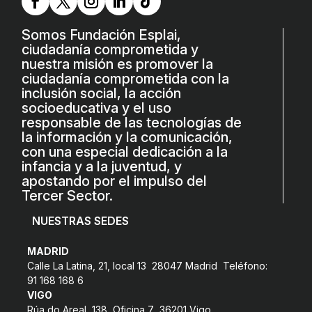
COL·LABORA
Somos Fundación Esplai,
ciudadanía comprometida y
Fes voluntariat
nuestra misión es promover la
Fes un donatiu
ciudadanía comprometida con la
inclusión social, la acción
Treballa amb nosaltres
socioeducativa y el uso
responsable de las tecnologías de
la información y la comunicación,
con una especial dedicación a la
infancia y a la juventud, y
apostando por el impulso del
Tercer Sector.
NUESTRAS SEDES
MADRID
Calle La Latina, 21, local 13 28047 Madrid Teléfono:
91 168 168 6
VIGO
Rúa do Areal, 138, Oficina 7 36201 Vigo,