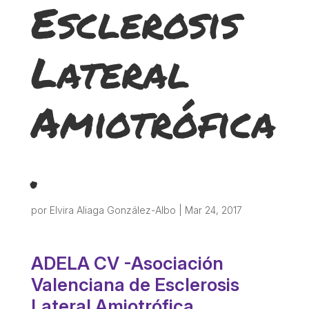
Esclerosis
ACCIÓ SOCIAL I JOVES
Lateral
ESPLAIS
Amiotrófica
SUPORT TERCER SECTOR
.
por
Elvira Aliaga González-Albo
|
Mar 24, 2017
ADELA CV -Asociación
CONEIX FUNDESPLAI
Valenciana de Esclerosis
La Fundació
Lateral Amiotrófica.