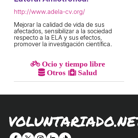
L'equip
http://www.adela-cv.org/
Missió i valors
Mejorar la calidad de vida de sus
Els comptes clars
afectados, sensibilizar a la sociedad
respecto a la ELA y sus efectos,
Memòria d'activitats
promover la investigación científica.
Proposta educativa
Ocio y tiempo libre
ACTUALITAT
Otros
Salud
Notícies
Butlletins
Diari de la Fundació
VOLUNTARIADO.NE
Fundesplai als mitjans
Xarxes socials