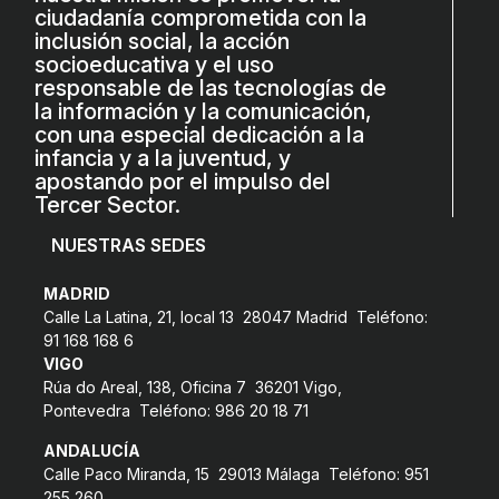
ciudadanía comprometida con la
COL·LABORA
inclusión social, la acción
socioeducativa y el uso
Fes voluntariat
responsable de las tecnologías de
la información y la comunicación,
Fes un donatiu
con una especial dedicación a la
infancia y a la juventud, y
Treballa amb nosaltres
apostando por el impulso del
Tercer Sector.
NUESTRAS SEDES
MADRID
Calle La Latina, 21, local 13 28047 Madrid Teléfono:
91 168 168 6
VIGO
Rúa do Areal, 138, Oficina 7 36201 Vigo,
Pontevedra Teléfono: 986 20 18 71
ANDALUCÍA
Calle Paco Miranda, 15 29013 Málaga Teléfono: 951
255 260