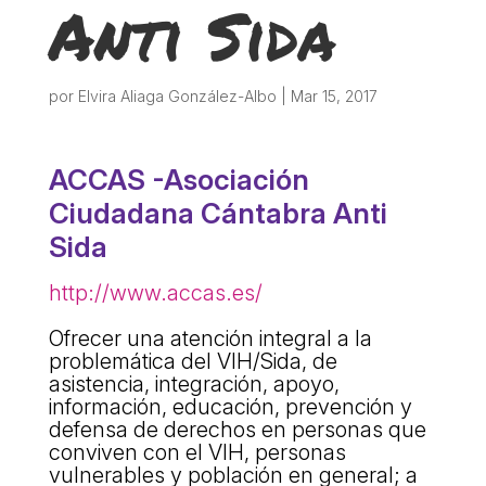
Anti Sida
ACCIÓ SOCIAL I JOVES
ESPLAIS
por
Elvira Aliaga González-Albo
|
Mar 15, 2017
SUPORT TERCER SECTOR
ACCAS -Asociación
Ciudadana Cántabra Anti
Sida
http://www.accas.es/
Ofrecer una atención integral a la
problemática del VIH/Sida, de
asistencia, integración, apoyo,
información, educación, prevención y
CONEIX FUNDESPLAI
defensa de derechos en personas que
conviven con el VIH, personas
La Fundació
vulnerables y población en general; a