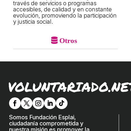
través de servicios o programas
L'equip
accesibles, de calidad y en constante
evolución, promoviendo la participación
Missió i valors
y justicia social.
Els comptes clars
Memòria d'activitats
Otros
Proposta educativa
ACTUALITAT
Notícies
VOLUNTARIADO.NE
Butlletins
Diari de la Fundació
Fundesplai als mitjans
Somos Fundación Esplai,
ciudadanía comprometida y
Xarxes socials
nuestra misión es promover la