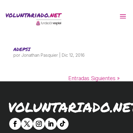
ACTIVITATS D'ESTIU
ADEPSI
MÓN ESCOLAR
por
Jonathan Pasquier
|
Dic 12, 2016
ALBERG CENTRE ESPLAI
Entradas Siguientes »
FORMACIÓ
VOLUNTARIADO.NE
CASES DE COLÒNIES