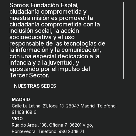
ACCIÓ SOCIAL I JOVES
Somos Fundación Esplai,
ciudadanía comprometida y
nuestra misión es promover la
ciudadanía comprometida con la
ESPLAIS
inclusión social, la acción
socioeducativa y el uso
responsable de las tecnologías de
SUPORT TERCER SECTOR
la información y la comunicación,
con una especial dedicación a la
infancia y a la juventud, y
apostando por el impulso del
Tercer Sector.
NUESTRAS SEDES
MADRID
Calle La Latina, 21, local 13 28047 Madrid Teléfono:
91 168 168 6
CONEIX FUNDESPLAI
VIGO
Rúa do Areal, 138, Oficina 7 36201 Vigo,
La Fundació
Pontevedra Teléfono: 986 20 18 71