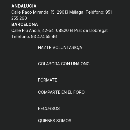
L'equip
ANDALUCÍA
Calle Paco Miranda, 15 29013 Málaga Teléfono: 951
Missió i valors
255 260
BARCELONA
Els comptes clars
Calle Riu Anoia, 42-54 08820 El Prat de Llobregat
Teléfono: 93 474 55 46
Memòria d'activitats
HAZTE VOLUNTARIO/A
Proposta educativa
COLABORA CON UNA ONG
ACTUALITAT
Notícies
FÓRMATE
Butlletins
COMPARTE EN EL FORO
Diari de la Fundació
RECURSOS
Fundesplai als mitjans
QUIENES SOMOS
Xarxes socials