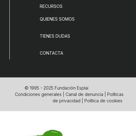
RECURSOS
COL·LABORA
QUIENES SOMOS
Fes voluntariat
Fes un donatiu
TIENES DUDAS
Treballa amb nosaltres
CONTACTA
© 1995 - 2025 Fundación Esplai
Condiciones generales
|
Canal de denuncia
|
Políticas
de privacidad
|
Política de cookies