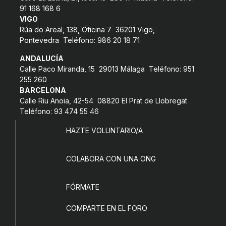
91 168 168 6
L'equip
VIGO
Missió i valors
Rúa do Areal, 138, Oficina 7 36201 Vigo,
Pontevedra Teléfono: 986 20 18 71
Els comptes clars
ANDALUCÍA
Memòria d'activitats
Calle Paco Miranda, 15 29013 Málaga Teléfono: 951
255 260
Proposta educativa
BARCELONA
Calle Riu Anoia, 42-54 08820 El Prat de Llobregat
Teléfono: 93 474 55 46
ACTUALITAT
HAZTE VOLUNTARIO/A
Notícies
Butlletins
COLABORA CON UNA ONG
Diari de la Fundació
FÓRMATE
Fundesplai als mitjans
COMPARTE EN EL FORO
Xarxes socials