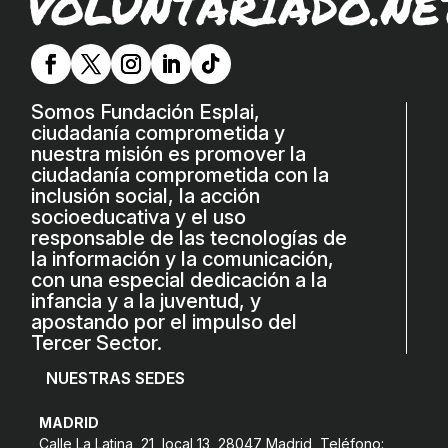
VOLUNTARIADO.NE
ACCIÓ SOCIAL I JOVES
ESPLAIS
Somos Fundación Esplai,
ciudadanía comprometida y
nuestra misión es promover la
SUPORT TERCER SECTOR
ciudadanía comprometida con la
inclusión social, la acción
socioeducativa y el uso
responsable de las tecnologías de
la información y la comunicación,
con una especial dedicación a la
infancia y a la juventud, y
apostando por el impulso del
Tercer Sector.
NUESTRAS SEDES
CONEIX FUNDESPLAI
MADRID
La Fundació
Calle La Latina, 21, local 13 28047 Madrid Teléfono: