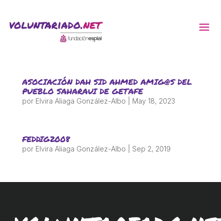
ACTIVITATS D'ESTIU
ASOCIACIÓN DAH SID AHMED AMIG@S DEL
MÓN ESCOLAR
PUEBLO SAHARAUI DE GETAFE
por
Elvira Aliaga González-Albo
|
May 18, 2023
ALBERG CENTRE ESPLAI
FEDDIG2008
por
Elvira Aliaga González-Albo
|
Sep 2, 2019
FORMACIÓ
CASES DE COLÒNIES