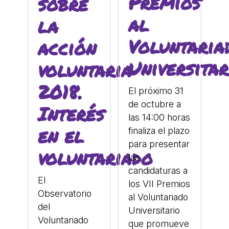
Premios
sobre
al
la
Voluntaria
acción
Universitar
voluntaria
2018.
El próximo 31
de octubre a
Interés
las 14:00 horas
en el
finaliza el plazo
para presentar
voluntariado
las
candidaturas a
El
los VII Premios
Observatorio
al Voluntariado
del
Universitario
Voluntariado
que promueve