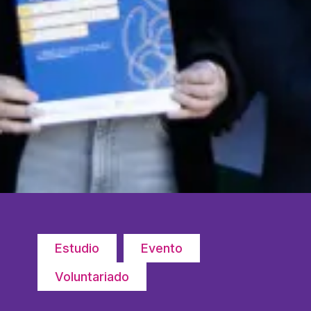
COL·LABORA
Fes voluntariat
Fes un donatiu
Treballa amb nosaltres
Estudio
Evento
Voluntariado