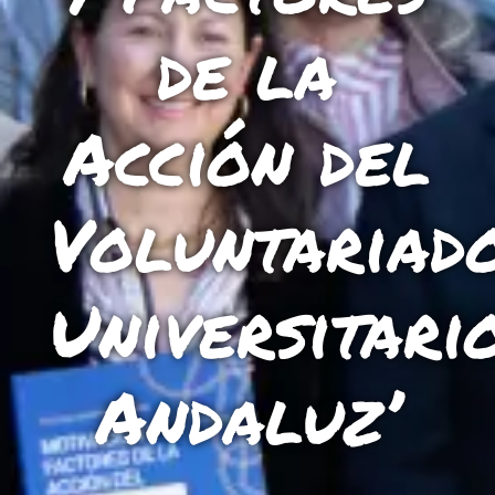
L'equip
de la
Missió i valors
Els comptes clars
Acción del
Memòria d'activitats
Proposta educativa
Voluntariad
ACTUALITAT
Universitari
Notícies
Butlletins
Andaluz’
Diari de la Fundació
Fundesplai als mitjans
Xarxes socials