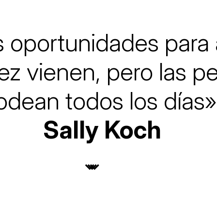
lars
Fundesplai als mitjans
ivitats
Xarxes socials
cativa
 oportunidades para 
ez vienen, pero las 
odean todos los días»
Sally Koch