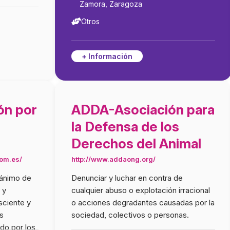
Zamora, Zaragoza
Otros
+ Información
ón por
ADDA-Asociación para
la Defensa de los
Derechos del Animal
com.es/
http://www.addaong.org/
 ánimo de
Denunciar y luchar en contra de
ADD
 y
cualquier abuso o explotación irracional
ciente y
o acciones degradantes causadas por la
s
sociedad, colectivos o personas.
do por los