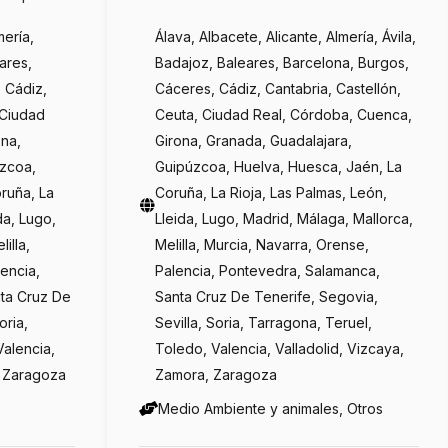
mería,
Álava, Albacete, Alicante, Almería, Ávila,
eares,
Badajoz, Baleares, Barcelona, Burgos,
 Cádiz,
Cáceres, Cádiz, Cantabria, Castellón,
 Ciudad
Ceuta, Ciudad Real, Córdoba, Cuenca,
ona,
Girona, Granada, Guadalajara,
úzcoa,
Guipúzcoa, Huelva, Huesca, Jaén, La
ruña, La
Coruña, La Rioja, Las Palmas, León,
da, Lugo,
Lleida, Lugo, Madrid, Málaga, Mallorca,
illa,
Melilla, Murcia, Navarra, Orense,
encia,
Palencia, Pontevedra, Salamanca,
ta Cruz De
Santa Cruz De Tenerife, Segovia,
oria,
Sevilla, Soria, Tarragona, Teruel,
Valencia,
Toledo, Valencia, Valladolid, Vizcaya,
, Zaragoza
Zamora, Zaragoza
Medio Ambiente y animales, Otros