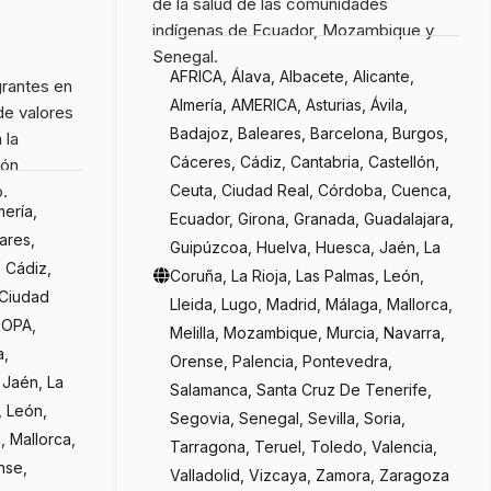
de la salud de las comunidades
indígenas de Ecuador, Mozambique y
Senegal.
AFRICA, Álava, Albacete, Alicante,
grantes en
Almería, AMERICA, Asturias, Ávila,
 de valores
Badajoz, Baleares, Barcelona, Burgos,
 la
Cáceres, Cádiz, Cantabria, Castellón,
ión
o.
Ceuta, Ciudad Real, Córdoba, Cuenca,
mería,
Ecuador, Girona, Granada, Guadalajara,
eares,
Guipúzcoa, Huelva, Huesca, Jaén, La
 Cádiz,
Coruña, La Rioja, Las Palmas, León,
 Ciudad
Lleida, Lugo, Madrid, Málaga, Mallorca,
ROPA,
Melilla, Mozambique, Murcia, Navarra,
a,
Orense, Palencia, Pontevedra,
 Jaén, La
Salamanca, Santa Cruz De Tenerife,
, León,
Segovia, Senegal, Sevilla, Soria,
, Mallorca,
Tarragona, Teruel, Toledo, Valencia,
nse,
Valladolid, Vizcaya, Zamora, Zaragoza