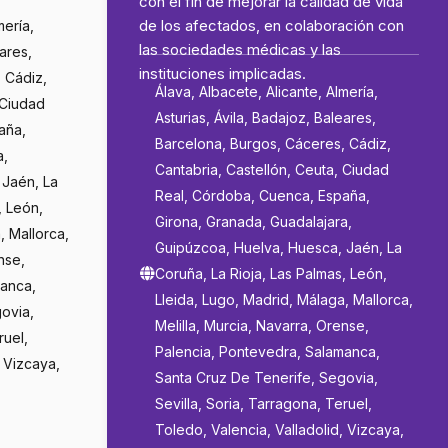
con el fin de mejorar la calidad de vida
de los afectados, en colaboración con
mería,
las sociedades médicas y las
eares,
instituciones implicadas.
 Cádiz,
Álava, Albacete, Alicante, Almería,
 Ciudad
Asturias, Ávila, Badajoz, Baleares,
aña,
Barcelona, Burgos, Cáceres, Cádiz,
a,
Cantabria, Castellón, Ceuta, Ciudad
 Jaén, La
Real, Córdoba, Cuenca, España,
, León,
Girona, Granada, Guadalajara,
, Mallorca,
Guipúzcoa, Huelva, Huesca, Jaén, La
nse,
Coruña, La Rioja, Las Palmas, León,
manca,
Lleida, Lugo, Madrid, Málaga, Mallorca,
ovia,
Melilla, Murcia, Navarra, Orense,
ruel,
Palencia, Pontevedra, Salamanca,
, Vizcaya,
Santa Cruz De Tenerife, Segovia,
Sevilla, Soria, Tarragona, Teruel,
Toledo, Valencia, Valladolid, Vizcaya,