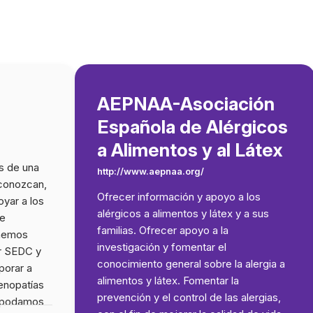
AEPNAA-Asociación
Española de Alérgicos
a Alimentos y al Látex
s de una
http://www.aepnaa.org/
conozcan,
Ofrecer información y apoyo a los
oyar a los
alérgicos a alimentos y látex y a sus
te
familias. Ofrecer apoyo a la
enemos
investigación y fomentar el
r SEDC y
conocimiento general sobre la alergia a
porar a
alimentos y látex. Fomentar la
enopatías
prevención y el control de las alergias,
ue podamos