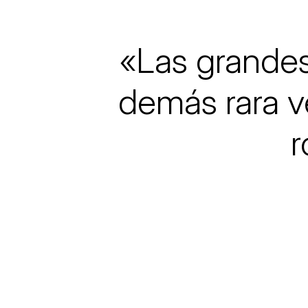
Els comptes c
Memòria d'act
Proposta edu
«Las grandes
demás rara v
r