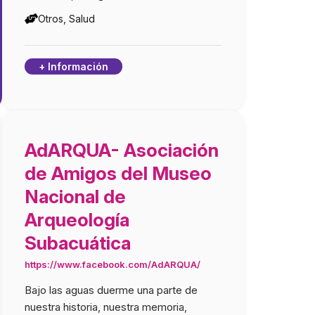
Otros, Salud
+ Información
AdARQUA- Asociación
de Amigos del Museo
Nacional de
Arqueología
Subacuática
A se opone firmemente a:
La utilización y tortura de animales 
fiestas populares, malas condicion
https://www.facebook.com/AdARQUA/
durante el transporte de animales,
Bajo las aguas duerme una parte de
espectáculos denigrantes,
nuestra historia, nuestra memoria,
experimentación con animales, Cor