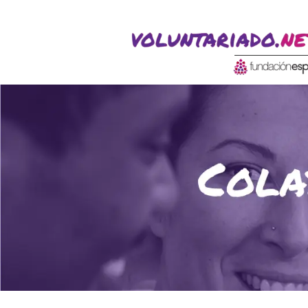
ACTIVITATS D'ESTIU
CASES DE COLÒNIES
A
CONEIX FUNDESPLAI
La Fundació
L'equip
Missió i valo