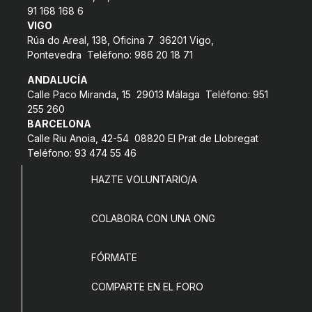
91 168 168 6
COL·LABORA
VIGO
Rúa do Areal, 138, Oficina 7 36201 Vigo,
Fes voluntariat
Pontevedra Teléfono: 986 20 18 71
Fes un donatiu
ANDALUCÍA
Calle Paco Miranda, 15 29013 Málaga Teléfono: 951
Treballa amb nosaltres
255 260
BARCELONA
Calle Riu Anoia, 42-54 08820 El Prat de Llobregat
Teléfono: 93 474 55 46
HAZTE VOLUNTARIO/A
COLABORA CON UNA ONG
FÓRMATE
COMPARTE EN EL FORO