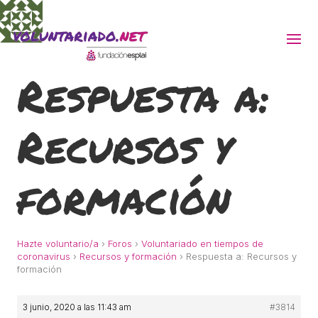
Respuesta a:
ACTIVITATS D'ESTIU
Recursos y
MÓN ESCOLAR
ALBERG CENTRE ESPLAI
formación
FORMACIÓ
Hazte voluntario/a
›
Foros
›
Voluntariado en tiempos de
coronavirus
›
Recursos y formación
›
Respuesta a: Recursos y
formación
CASES DE COLÒNIES
3 junio, 2020 a las 11:43 am
#3814