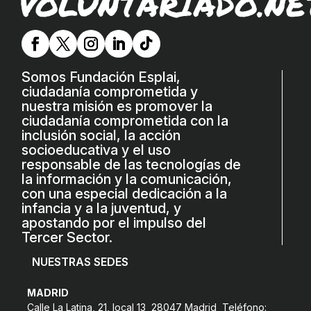
VOLUNTARIADO.NE
L'equip
Missió i valors
Els comptes clars
Somos Fundación Esplai,
ciudadanía comprometida y
Memòria d'activitats
nuestra misión es promover la
Proposta educativa
ciudadanía comprometida con la
inclusión social, la acción
socioeducativa y el uso
ACTUALITAT
responsable de las tecnologías de
la información y la comunicación,
Notícies
con una especial dedicación a la
infancia y a la juventud, y
Butlletins
apostando por el impulso del
Tercer Sector.
Diari de la Fundació
NUESTRAS SEDES
Fundesplai als mitjans
Xarxes socials
MADRID
Calle La Latina, 21, local 13 28047 Madrid Teléfono: