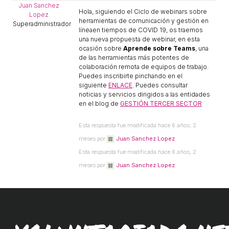
ACCIÓ SOCIAL I JOVES
Juan Sanchez
Hola, siguiendo el Ciclo de webinars sobre
Lopez
herramientas de comunicación y gestión en
Superadministrador
líneaen tiempos de COVID 19, os traemos
una nueva propuesta de webinar, en esta
ESPLAIS
ocasión sobre
Aprende sobre Teams
, una
de las herramientas más potentes de
colaboración remota de equipos de trabajo.
Puedes inscribirte pinchando en el
SUPORT TERCER SECTOR
siguiente
ENLACE
. Puedes consultar
noticias y servicios dirigidos a las entidades
en el blog de
GESTIÓN TERCER SECTOR
Esta respuesta fue modificada hace 6 años, 2
meses por
Juan Sanchez Lopez
.
Esta respuesta fue modificada hace 6 años, 2
meses por
Juan Sanchez Lopez
.
CONEIX FUNDESPLAI
La Fundació