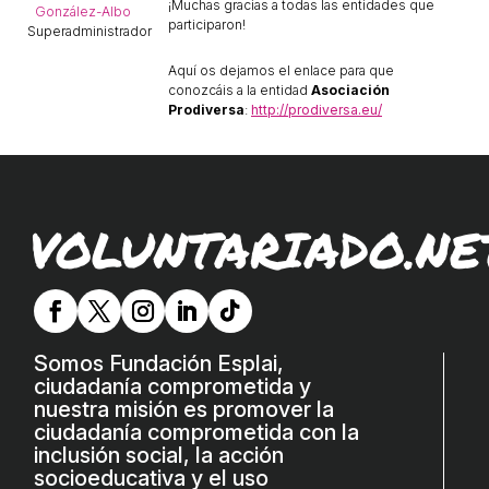
¡Muchas gracias a todas las entidades que
ACCIÓ SOCIAL I JOVES
González-Albo
participaron!
Superadministrador
Aquí os dejamos el
enlace
para que
ESPLAIS
conozcáis a la entidad
Asociación
Prodiversa
:
http://prodiversa.eu/
SUPORT TERCER SECTOR
VOLUNTARIADO.NE
Somos Fundación Esplai,
ciudadanía comprometida y
nuestra misión es promover la
CONEIX FUNDESPLAI
ciudadanía comprometida con la
inclusión social, la acción
La Fundació
socioeducativa y el uso