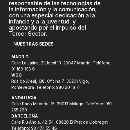
responsable de las tecnologías de
L'equip
la información y la comunicación,
con una especial dedicación a la
Missió i valors
infancia y a la juventud, y
apostando por el impulso del
Els comptes clars
Tercer Sector.
Memòria d'activitats
NUESTRAS SEDES
Proposta educativa
MADRID
Calle La Latina, 21, local 13 28047 Madrid Teléfono:
ACTUALITAT
91 168 168 6
VIGO
Notícies
Rúa do Areal, 138, Oficina 7 36201 Vigo,
Pontevedra Teléfono: 986 20 18 71
Butlletins
ANDALUCÍA
Diari de la Fundació
Calle Paco Miranda, 15 29013 Málaga Teléfono: 951
255 260
Fundesplai als mitjans
BARCELONA
Xarxes socials
Calle Riu Anoia, 42-54 08820 El Prat de Llobregat
Teléfono: 93 474 55 46