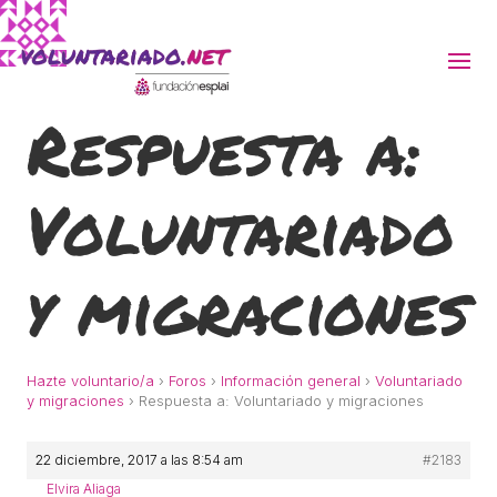
Respuesta a:
ACTIVITATS D'ESTIU
Voluntariado
MÓN ESCOLAR
ALBERG CENTRE ESPLAI
y migraciones
FORMACIÓ
Hazte voluntario/a
›
Foros
›
Información general
›
Voluntariado
y migraciones
›
Respuesta a: Voluntariado y migraciones
CASES DE COLÒNIES
22 diciembre, 2017 a las 8:54 am
#2183
Elvira Aliaga