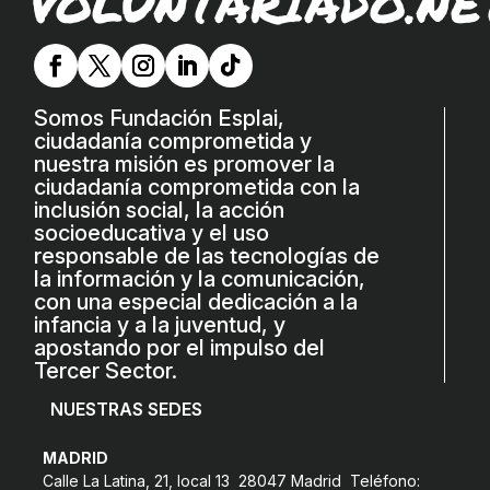
VOLUNTARIADO.NE
COL·LABORA
Fes voluntariat
Somos Fundación Esplai,
Fes un donatiu
ciudadanía comprometida y
Treballa amb nosaltres
nuestra misión es promover la
ciudadanía comprometida con la
inclusión social, la acción
socioeducativa y el uso
responsable de las tecnologías de
la información y la comunicación,
con una especial dedicación a la
infancia y a la juventud, y
apostando por el impulso del
Tercer Sector.
NUESTRAS SEDES
MADRID
Calle La Latina, 21, local 13 28047 Madrid Teléfono: