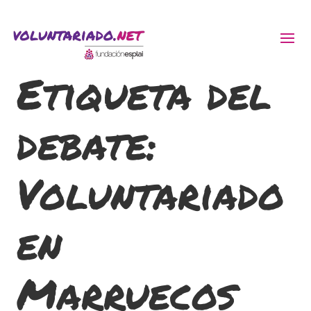
Etiqueta del
ACTIVITATS D'ESTIU
debate:
MÓN ESCOLAR
ALBERG CENTRE ESPLAI
Voluntariado
FORMACIÓ
en
CASES DE COLÒNIES
Marruecos