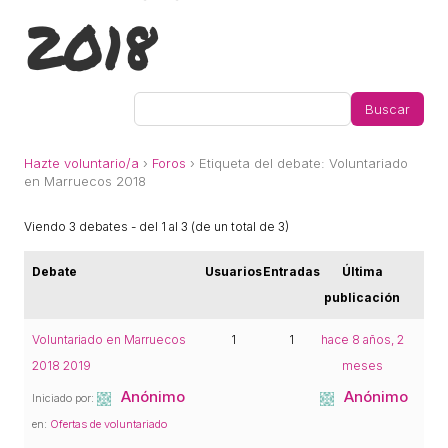
ACCIÓ SOCIAL I JOVES
2018
ESPLAIS
SUPORT TERCER SECTOR
Hazte voluntario/a
›
Foros
›
Etiqueta del debate: Voluntariado
en Marruecos 2018
Viendo 3 debates - del 1 al 3 (de un total de 3)
Debate
Usuarios
Entradas
Última
publicación
Voluntariado en Marruecos
1
1
hace 8 años, 2
2018 2019
meses
CONEIX FUNDESPLAI
Anónimo
Anónimo
Iniciado por:
en:
Ofertas de voluntariado
La Fundació