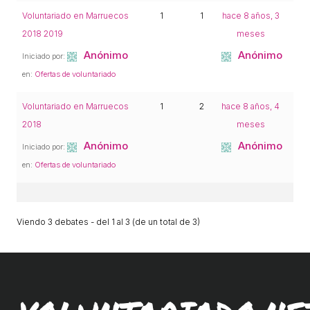
L'equip
Voluntariado en Marruecos
1
1
hace 8 años, 3
2018 2019
meses
Missió i valors
Anónimo
Anónimo
Iniciado por:
Els comptes clars
en:
Ofertas de voluntariado
Memòria d'activitats
Voluntariado en Marruecos
1
2
hace 8 años, 4
Proposta educativa
2018
meses
Anónimo
Anónimo
Iniciado por:
ACTUALITAT
en:
Ofertas de voluntariado
Notícies
Butlletins
Viendo 3 debates - del 1 al 3 (de un total de 3)
Diari de la Fundació
Fundesplai als mitjans
Xarxes socials