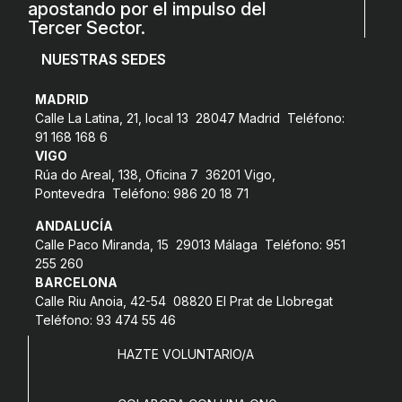
apostando por el impulso del
COL·LABORA
Tercer Sector.
NUESTRAS SEDES
Fes voluntariat
Fes un donatiu
MADRID
Calle La Latina, 21, local 13 28047 Madrid Teléfono:
Treballa amb nosaltres
91 168 168 6
VIGO
Rúa do Areal, 138, Oficina 7 36201 Vigo,
Pontevedra Teléfono: 986 20 18 71
ANDALUCÍA
Calle Paco Miranda, 15 29013 Málaga Teléfono: 951
255 260
BARCELONA
Calle Riu Anoia, 42-54 08820 El Prat de Llobregat
Teléfono: 93 474 55 46
HAZTE VOLUNTARIO/A