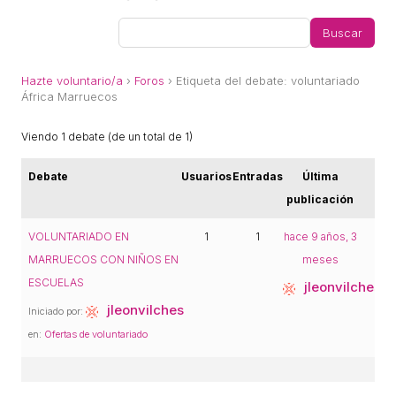
ACCIÓ SOCIAL I JOVES
ESPLAIS
Hazte voluntario/a
›
Foros
›
Etiqueta del debate: voluntariado
África Marruecos
SUPORT TERCER SECTOR
Viendo 1 debate (de un total de 1)
Debate
Usuarios
Entradas
Última
publicación
VOLUNTARIADO EN
1
1
hace 9 años, 3
MARRUECOS CON NIÑOS EN
meses
ESCUELAS
jleonvilches
jleonvilches
Iniciado por:
en:
Ofertas de voluntariado
CONEIX FUNDESPLAI
La Fundació