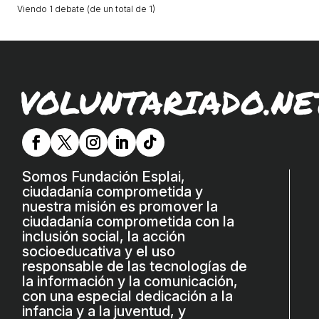
Viendo 1 debate (de un total de 1)
L'equip
Missió i valors
Els comptes clars
VOLUNTARIADO.NE
Memòria d'activitats
Proposta educativa
ACTUALITAT
Somos Fundación Esplai,
ciudadanía comprometida y
Notícies
nuestra misión es promover la
Butlletins
ciudadanía comprometida con la
inclusión social, la acción
Diari de la Fundació
socioeducativa y el uso
responsable de las tecnologías de
Fundesplai als mitjans
la información y la comunicación,
con una especial dedicación a la
Xarxes socials
infancia y a la juventud, y