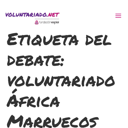
Etiqueta del
ACTIVITATS D'ESTIU
debate:
MÓN ESCOLAR
ALBERG CENTRE ESPLAI
voluntariado
FORMACIÓ
África
CASES DE COLÒNIES
Marruecos