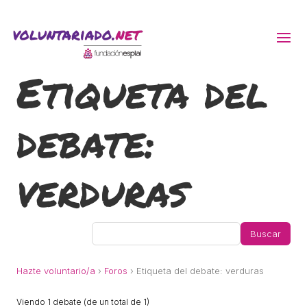
Etiqueta del
ACTIVITATS D'ESTIU
debate:
MÓN ESCOLAR
ALBERG CENTRE ESPLAI
verduras
FORMACIÓ
CASES DE COLÒNIES
Hazte voluntario/a
›
Foros
›
Etiqueta del debate: verduras
Viendo 1 debate (de un total de 1)