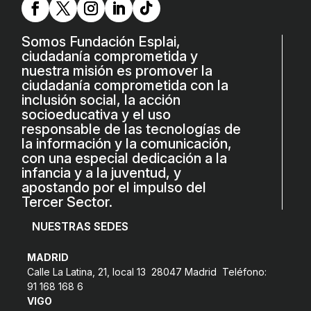
L'equip
Missió i valors
Somos Fundación Esplai,
ciudadanía comprometida y
Els comptes clars
nuestra misión es promover la
ciudadanía comprometida con la
Memòria d'activitats
inclusión social, la acción
socioeducativa y el uso
Proposta educativa
responsable de las tecnologías de
la información y la comunicación,
ACTUALITAT
con una especial dedicación a la
infancia y a la juventud, y
apostando por el impulso del
Notícies
Tercer Sector.
Butlletins
NUESTRAS SEDES
Diari de la Fundació
MADRID
Fundesplai als mitjans
Calle La Latina, 21, local 13 28047 Madrid Teléfono:
91 168 168 6
Xarxes socials
VIGO