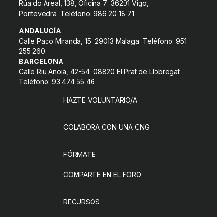
Rúa do Areal, 138, Oficina 7 36201 Vigo,
COL·LABORA
Pontevedra Teléfono: 986 20 18 71
ANDALUCÍA
Fes voluntariat
Calle Paco Miranda, 15 29013 Málaga Teléfono: 951
255 260
Fes un donatiu
BARCELONA
Treballa amb nosaltres
Calle Riu Anoia, 42-54 08820 El Prat de Llobregat
Teléfono: 93 474 55 46
HAZTE VOLUNTARIO/A
COLABORA CON UNA ONG
FÓRMATE
COMPARTE EN EL FORO
RECURSOS