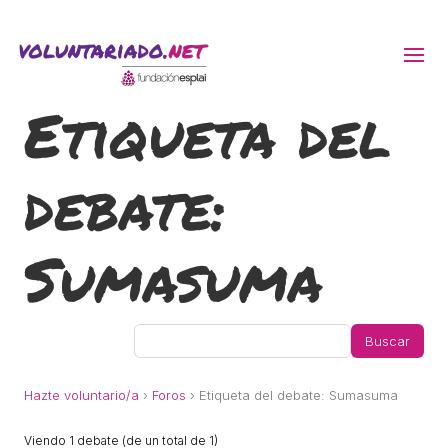
Etiqueta del
ACTIVITATS D'ESTIU
debate:
MÓN ESCOLAR
ALBERG CENTRE ESPLAI
Sumasuma
FORMACIÓ
CASES DE COLÒNIES
Hazte voluntario/a
›
Foros
›
Etiqueta del debate: Sumasuma
Viendo 1 debate (de un total de 1)