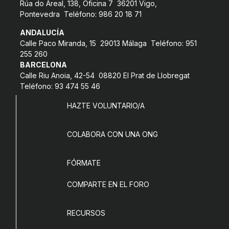
Rúa do Areal, 138, Oficina 7 36201 Vigo,
COL·LABORA
Pontevedra Teléfono: 986 20 18 71
ANDALUCÍA
Fes voluntariat
Calle Paco Miranda, 15 29013 Málaga Teléfono: 951
255 260
Fes un donatiu
BARCELONA
Treballa amb nosaltres
Calle Riu Anoia, 42-54 08820 El Prat de Llobregat
Teléfono: 93 474 55 46
HAZTE VOLUNTARIO/A
COLABORA CON UNA ONG
FÓRMATE
COMPARTE EN EL FORO
RECURSOS