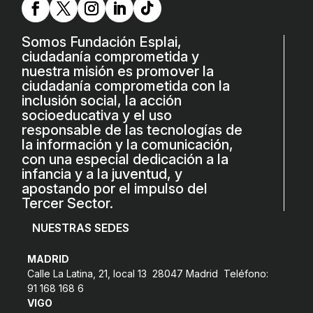
L'equip
Missió i valors
Somos Fundación Esplai,
ciudadanía comprometida y
Els comptes clars
nuestra misión es promover la
ciudadanía comprometida con la
Memòria d'activitats
inclusión social, la acción
socioeducativa y el uso
Proposta educativa
responsable de las tecnologías de
la información y la comunicación,
ACTUALITAT
con una especial dedicación a la
infancia y a la juventud, y
apostando por el impulso del
Notícies
Tercer Sector.
Butlletins
NUESTRAS SEDES
Diari de la Fundació
MADRID
Fundesplai als mitjans
Calle La Latina, 21, local 13 28047 Madrid Teléfono:
91 168 168 6
Xarxes socials
VIGO