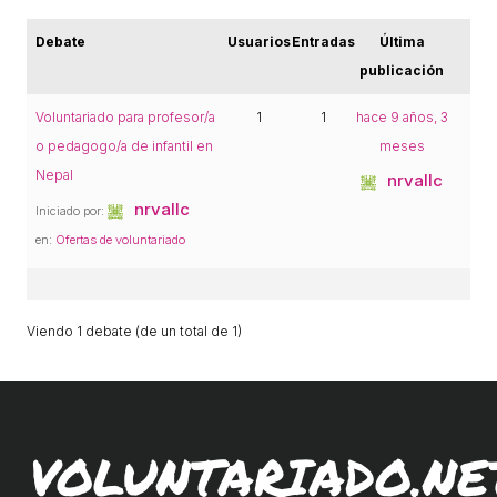
ACCIÓ SOCIAL I JOVES
Debate
Usuarios
Entradas
Última
publicación
ESPLAIS
Voluntariado para profesor/a
1
1
hace 9 años, 3
o pedagogo/a de infantil en
meses
SUPORT TERCER SECTOR
Nepal
nrvallc
nrvallc
Iniciado por:
en:
Ofertas de voluntariado
Viendo 1 debate (de un total de 1)
CONEIX FUNDESPLAI
VOLUNTARIADO.NE
La Fundació