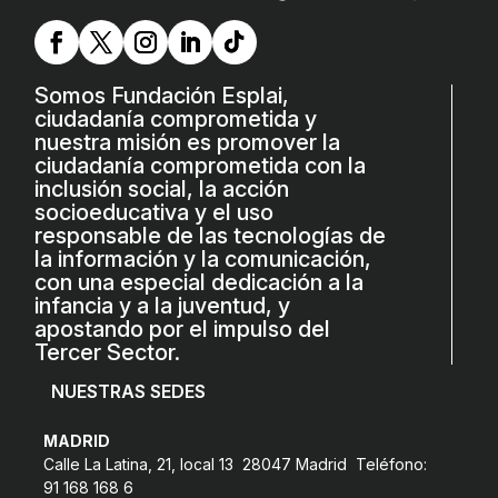
L'equip
Missió i valors
Somos Fundación Esplai,
Els comptes clars
ciudadanía comprometida y
nuestra misión es promover la
Memòria d'activitats
ciudadanía comprometida con la
inclusión social, la acción
Proposta educativa
socioeducativa y el uso
responsable de las tecnologías de
ACTUALITAT
la información y la comunicación,
con una especial dedicación a la
Notícies
infancia y a la juventud, y
apostando por el impulso del
Butlletins
Tercer Sector.
Diari de la Fundació
NUESTRAS SEDES
Fundesplai als mitjans
MADRID
Calle La Latina, 21, local 13 28047 Madrid Teléfono:
Xarxes socials
91 168 168 6