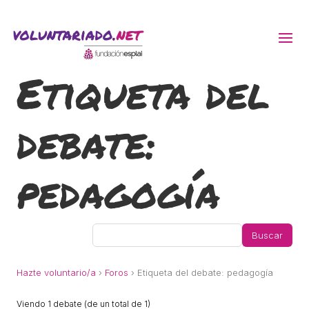
Etiqueta del
ACTIVITATS D'ESTIU
debate:
MÓN ESCOLAR
ALBERG CENTRE ESPLAI
pedagogía
FORMACIÓ
CASES DE COLÒNIES
Hazte voluntario/a
›
Foros
›
Etiqueta del debate: pedagogía
Viendo 1 debate (de un total de 1)