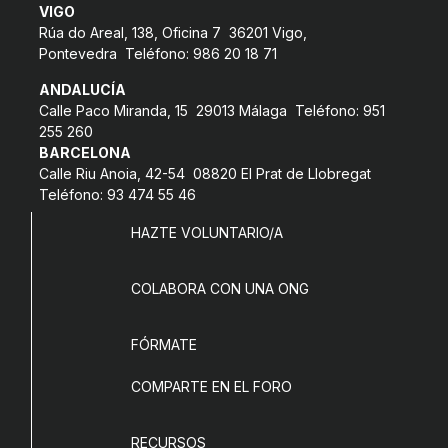
VIGO
COL·LABORA
Rúa do Areal, 138, Oficina 7 36201 Vigo,
Pontevedra Teléfono: 986 20 18 71
Fes voluntariat
ANDALUCÍA
Fes un donatiu
Calle Paco Miranda, 15 29013 Málaga Teléfono: 951
255 260
Treballa amb nosaltres
BARCELONA
Calle Riu Anoia, 42-54 08820 El Prat de Llobregat
Teléfono: 93 474 55 46
HAZTE VOLUNTARIO/A
COLABORA CON UNA ONG
FÓRMATE
COMPARTE EN EL FORO
RECURSOS